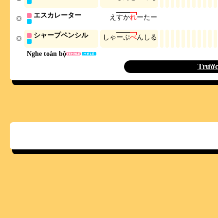
エスカレーター
え
す
か
れ
ー
た
ー
シャープペンシル
し
ゃ
ー
ぷ
ぺ
ん
し
る
Nghe toàn bộ
Trướ