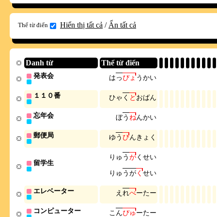
Hiển thị tất cả
/
Ẩn tất cả
Thể từ điển
Danh từ
Thể từ điển
発表会
は
っ
ぴ
ょ
う
か
い
１１０番
ひ
ゃ
く
と
お
ば
ん
忘年会
ぼ
う
ね
ん
か
い
郵便局
ゆ
う
び
ん
き
ょ
く
り
ゅ
う
が
く
せ
い
留学生
り
ゅ
う
が
く
せ
い
エレベーター
え
れ
べ
ー
た
ー
コンピューター
こ
ん
ぴ
ゅ
ー
た
ー