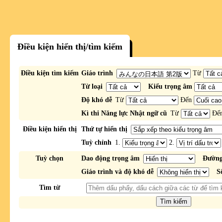
Điều kiện hiển thị/tìm kiếm
Điều kiện tìm kiếm
Giáo trình
Từ
Từ loại
Kiểu trọng âm
Độ khó dễ
Từ
Đến
Kì thi Năng lực Nhật ngữ cũ
Từ
Đế
Điều kiện hiển thị
Thứ tự hiển thị
Tuỳ chỉnh
1.
2.
Tuỳ chọn
Dao động trọng âm
Đường
Giáo trình và độ khó dễ
S
Tìm từ