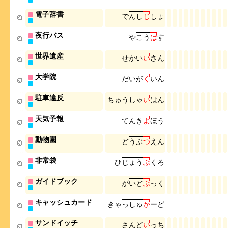
電子辞書
で
ん
し
じ
し
ょ
夜行バス
や
こ
う
ば
す
世界遺産
せ
か
い
い
さ
ん
大学院
だ
い
が
く
い
ん
駐車違反
ち
ゅ
う
し
ゃ
い
は
ん
天気予報
て
ん
き
よ
ほ
う
動物園
ど
う
ぶ
つ
え
ん
非常袋
ひ
じ
ょ
う
ぶ
く
ろ
ガイドブック
が
い
ど
ぶ
っ
く
キャッシュカード
き
ゃ
っ
し
ゅ
か
ー
ど
サンドイッチ
さ
ん
ど
い
っ
ち