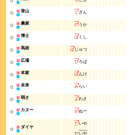
登山
と
ざ
ん
農家
の
う
か
博士
は
く
し
馬術
ば
じ
ゅ
つ
広場
ひ
ろ
ば
本家
ほ
ん
け
未来
み
ら
い
弱さ
よ
わ
さ
カヌー
か
ぬ
ー
だ
い
や
ダイヤ
だ
い
や