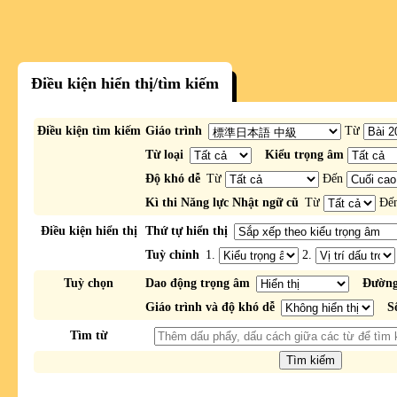
Điều kiện hiển thị/tìm kiếm
Điều kiện tìm kiếm
Giáo trình
Từ
Từ loại
Kiểu trọng âm
Độ khó dễ
Từ
Đến
Kì thi Năng lực Nhật ngữ cũ
Từ
Đế
Điều kiện hiển thị
Thứ tự hiển thị
Tuỳ chỉnh
1.
2.
Tuỳ chọn
Dao động trọng âm
Đường
Giáo trình và độ khó dễ
S
Tìm từ