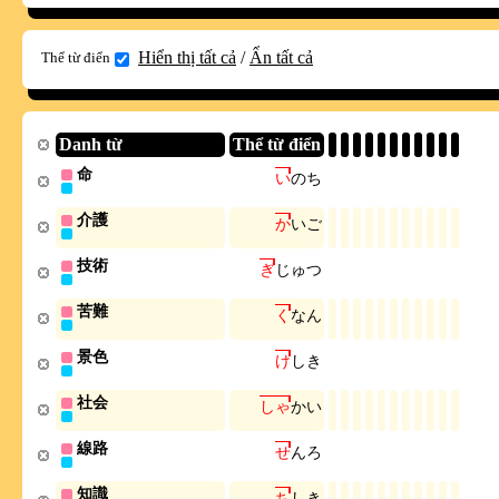
Hiển thị tất cả
/
Ẩn tất cả
Thể từ điển
Danh từ
Thể từ điển
命
い
の
ち
介護
か
い
ご
技術
ぎ
じ
ゅ
つ
苦難
く
な
ん
景色
け
し
き
社会
し
ゃ
か
い
線路
せ
ん
ろ
知識
ち
し
き