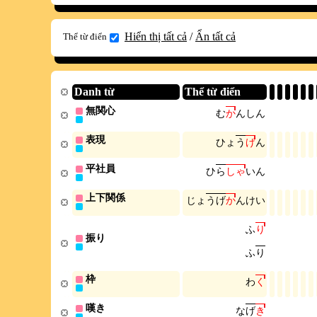
Hiển thị tất cả
/
Ẩn tất cả
Thể từ điển
Danh từ
Thể từ điển
無関心
む
か
ん
し
ん
表現
ひ
ょ
う
げ
ん
平社員
ひ
ら
し
ゃ
い
ん
上下関係
じ
ょ
う
げ
か
ん
け
い
ふ
り
振り
ふ
り
枠
わ
く
嘆き
な
げ
き