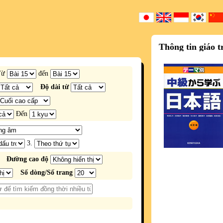
Thông tin giáo t
Từ
đến
Độ dài từ
Đến
3.
Đường cao độ
Số dòng/Số trang