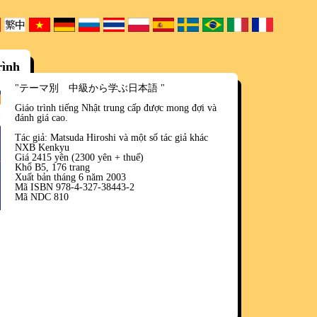
rình
"テーマ別 中級から学ぶ日本語
"
Giáo trình tiếng Nhật trung cấp được mong đợi và
đánh giá cao.
Tác giả: Matsuda Hiroshi và một số tác giả khác
NXB Kenkyu
Giá 2415 yên (2300 yên + thuế)
Khổ B5, 176 trang
Xuất bản tháng 6 năm 2003
Mã ISBN 978-4-327-38443-2
Mã NDC 810