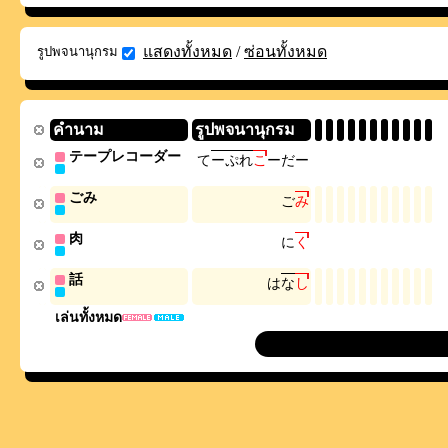
แสดงทั้งหมด
/
ซ่อนทั้งหมด
รูปพจนานุกรม
คำนาม
รูปพจนานุกรม
テープレコーダー
て
ー
ぷ
れ
こ
ー
だ
ー
ごみ
ご
み
肉
に
く
話
は
な
し
เล่นทั้งหมด