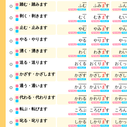
踏む・踏みます
ふ
む
ふ
み
ま
す
ふ
ん
剥く・剥きます
む
く
む
き
ま
す
む
い
止む・止みます
や
む
や
み
ま
す
や
ん
やる・やります
や
る
や
り
ま
す
や
っ
湧く・湧きます
わ
く
わ
き
ま
す
わ
い
送る・送ります
お
く
る
お
く
り
ま
す
お
く
っ
かざす・かざします
か
ざ
す
か
ざ
し
ま
す
か
ざ
し
通う・通います
か
よ
う
か
よ
い
ま
す
か
よ
っ
代わる・代わります
か
わ
る
か
わ
り
ま
す
か
わ
っ
転ぶ・転びます
こ
ろ
ぶ
こ
ろ
び
ま
す
こ
ろ
ん
叱る・叱ります
し
か
る
し
か
り
ま
す
し
か
っ