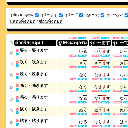
รูปพจนานุกรม
รูป 〜ます
รูป 〜て
เรูป 〜た
รูป 〜ない
แสดงทั้งหมด
/
ซ่อนทั้งหมด
คำกริยากลุ่ม 1
รูปพจนานุกรม
รูป 〜ます
รูป 〜
要る・要ります
い
る
い
り
ま
す
い
っ
咲く・咲きます
さ
く
さ
き
ま
す
さ
い
泣く・泣きます
な
く
な
き
ま
す
な
い
鳴く・鳴きます
な
く
な
き
ま
す
な
い
鳴る・鳴ります
な
る
な
り
ま
す
な
っ
抜く・抜きます
ぬ
く
ぬ
き
ま
す
ぬ
い
貼る・貼ります
は
る
は
り
ま
す
は
っ