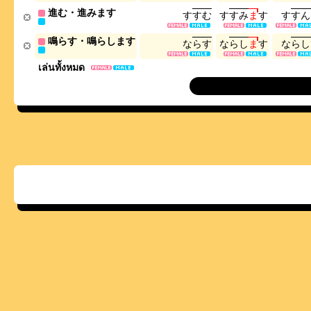
進む・進みます
す
す
む
す
す
み
ま
す
す
す
ん
鳴らす・鳴らします
な
ら
す
な
ら
し
ま
す
な
ら
し
เล่นทั้งหมด