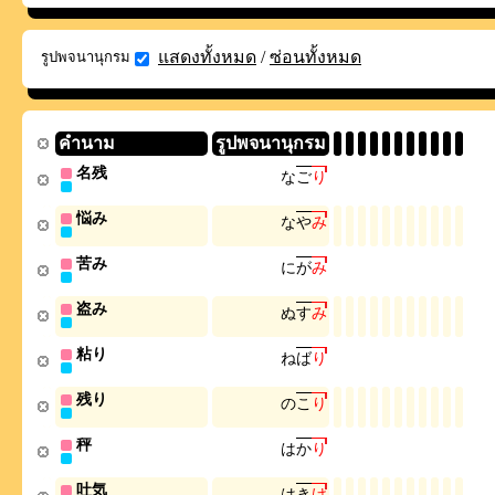
แสดงทั้งหมด
/
ซ่อนทั้งหมด
รูปพจนานุกรม
คำนาม
รูปพจนานุกรม
名残
な
ご
り
悩み
な
や
み
苦み
に
が
み
盗み
ぬ
す
み
粘り
ね
ば
り
残り
の
こ
り
秤
は
か
り
吐気
は
き
け