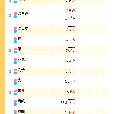
は
さ
み
はさみ
は
さ
み
はしか
は
し
か
柱
は
し
ら
話
は
な
し
花見
は
な
み
判子
は
ん
こ
光
ひ
か
り
響き
ひ
び
き
表紙
ひ
ょ
う
し
昼間
ひ
る
ま