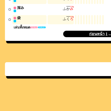
深み
ふ
か
み
袋
ふ
く
ろ
เล่นทั้งหมด
ก่อนหน้า
1
..