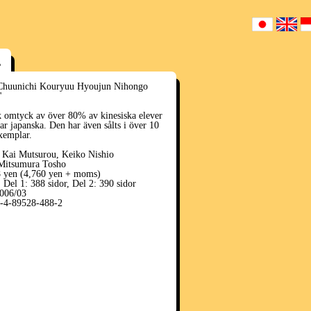
r
Chuunichi Kouryuu Hyoujun Nihongo
"
 omtyck av över 80% av kinesiska elever
ar japanska. Den har även sålts i över 10
xemplar.
: Kai Mutsurou, Keiko Nishio
 Mitsumura Tosho
8 yen (4,760 yen + moms)
 Del 1: 388 sidor, Del 2: 390 sidor
2006/03
-4-89528-488-2