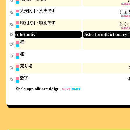
丈夫[な]・丈夫です
じ
ょ
特別[な]・特別です
と
く
substantiv
Jisho-form(Dictionary 
壁
棚
売り場
数字
Spela upp allt samtidigt