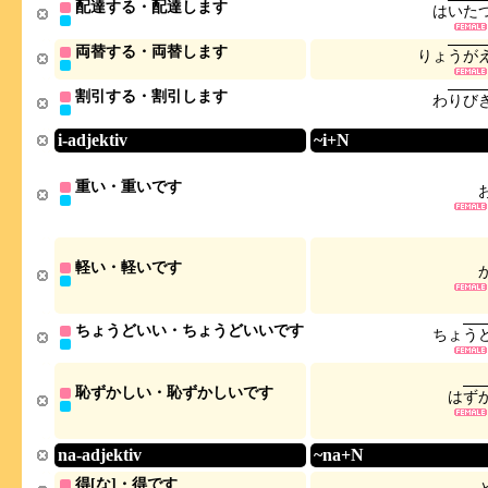
配達する・配達します
は
い
た
両替する・両替します
り
ょ
う
が
割引する・割引します
わ
り
び
i-adjektiv
~i+N
重い・重いです
軽い・軽いです
ちょうどいい・ちょうどいいです
ち
ょ
う
恥ずかしい・恥ずかしいです
は
ず
na-adjektiv
~na+N
得[な]・得です