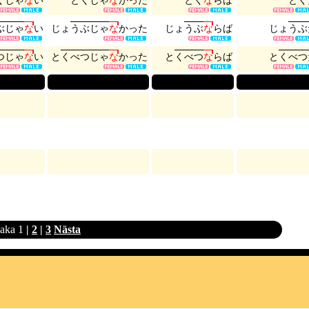
く
じ
ゃ
な
い
と
く
じ
ゃ
な
か
っ
た
と
く
な
ら
ば
と
く
ぶ
じ
ゃ
な
い
じ
ょ
う
ぶ
じ
ゃ
な
か
っ
た
じ
ょ
う
ぶ
な
ら
ば
じ
ょ
う
ぶ
つ
じ
ゃ
な
い
と
く
べ
つ
じ
ゃ
な
か
っ
た
と
く
べ
つ
な
ら
ば
と
く
べ
つ
baka
1
|
2
|
3
Nästa