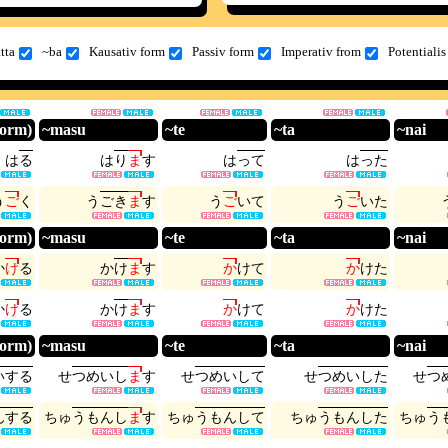
tta
~ba
Kausativ form
Passiv form
Imperativ from
Potentialis
form)
~masu
~te
~ta
~nai
は
る
は
り
ま
す
は
っ
て
は
っ
た
う
ご
く
う
ご
き
ま
す
う
ご
い
て
う
ご
い
た
form)
~masu
~te
~ta
~nai
か
け
る
か
け
ま
す
か
け
て
か
け
た
か
け
る
か
け
ま
す
か
け
て
か
け
た
form)
~masu
~te
~ta
~nai
い
す
る
せ
つ
め
い
し
ま
す
せ
つ
め
い
し
て
せ
つ
め
い
し
た
せ
つ
ん
す
る
ち
ゅ
う
も
ん
し
ま
す
ち
ゅ
う
も
ん
し
て
ち
ゅ
う
も
ん
し
た
ち
ゅ
う