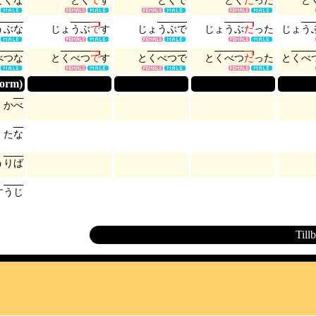
と
く
な
と
く
で
す
と
く
で
と
く
だ
っ
た
と
う
ぶ
な
じ
ょ
う
ぶ
で
す
じ
ょ
う
ぶ
で
じ
ょ
う
ぶ
だ
っ
た
じ
ょ
う
べ
つ
な
と
く
べ
つ
で
す
と
く
べ
つ
で
と
く
べ
つ
だ
っ
た
と
く
べ
form)
か
べ
た
な
う
り
ば
す
う
じ
Till