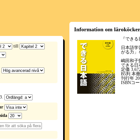
Information om läroköcke
『できる
till
日本語学
がる力」
嶋田和子
できる日
定価 3,6
l
B5判 本冊
刊行年 201
ISBNコード
3.
ur
sida