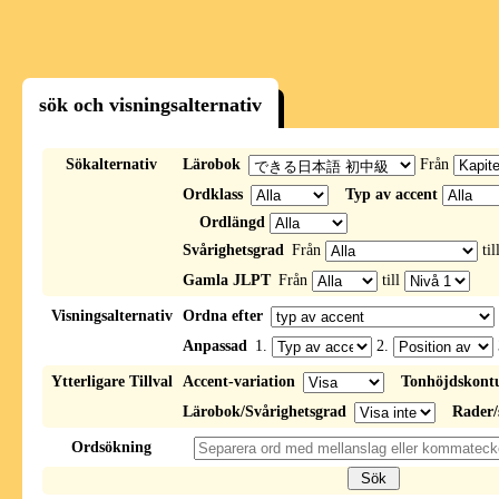
sök och visningsalternativ
Sökalternativ
Lärobok
Från
Ordklass
Typ av accent
Ordlängd
Svårighetsgrad
Från
til
Gamla JLPT
Från
till
Visningsalternativ
Ordna efter
Anpassad
1.
2.
Ytterligare Tillval
Accent-variation
Tonhöjdskont
Lärobok/Svårighetsgrad
Rader/
Ordsökning