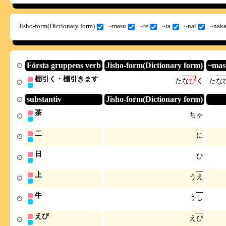
Jisho-form(Dictionary form)
~masu
~te
~ta
~nai
~naka
Första gruppens verb
Jisho-form(Dictionary form)
~mas
棚引く・棚引きます
た
な
び
く
た
な
substantiv
Jisho-form(Dictionary form)
茶
ち
ゃ
二
に
日
ひ
上
う
え
牛
う
し
えび
え
び