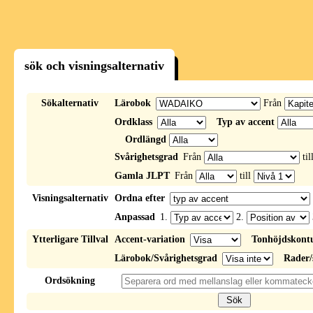
sök och visningsalternativ
Sökalternativ
Lärobok
Från
Ordklass
Typ av accent
Ordlängd
Svårighetsgrad
Från
til
Gamla JLPT
Från
till
Visningsalternativ
Ordna efter
Anpassad
1.
2.
Ytterligare Tillval
Accent-variation
Tonhöjdskont
Lärobok/Svårighetsgrad
Rader/
Ordsökning