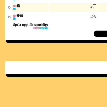
箱
は
こ
薔薇
ば
ら
Spela upp allt samtidigt