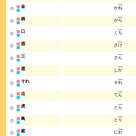
金
か
ね
柄
が
ら
口
く
ち
洒
さ
け
三
さ
ん
鹿
し
か
それ
そ
れ
点
て
ん
虎
と
ら
鳥
と
り
庭
に
わ