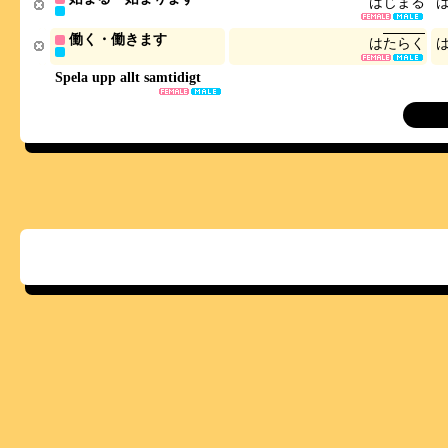
は
じ
ま
る
働く・働きます
は
た
ら
く
Spela upp allt samtidigt