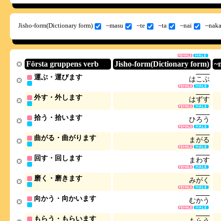
Jisho-form(Dictionary form)
~masu
~te
~ta
~nai
~naka
Första gruppens verb
Jisho-form(Dictionary form)
~
運ぶ・運びます
は
こ
ぶ
外す・外します
は
ず
す
拾う・拾います
ひ
ろ
う
曲がる・曲がります
ま
が
る
回す・回します
ま
わ
す
磨く・磨きます
み
が
く
向かう・向かいます
む
か
う
もらう・もらいます
も
ら
う