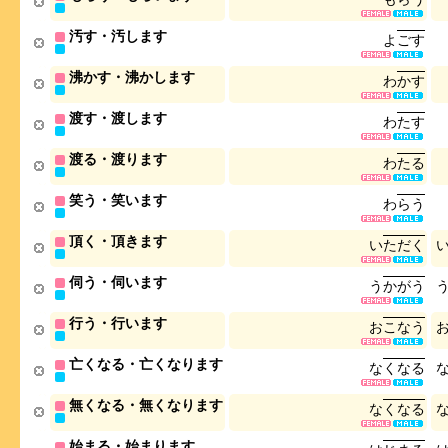
汚す・汚します
よ
ご
す
沸かす・沸かします
わ
か
す
渡す・渡します
わ
た
す
渡る・渡ります
わ
た
る
笑う・笑います
わ
ら
う
頂く・頂きます
い
た
だ
く
伺う・伺います
う
か
が
う
行う・行います
お
こ
な
う
亡くなる・亡くなります
な
く
な
る
無くなる・無くなります
な
く
な
る
始まる・始まります