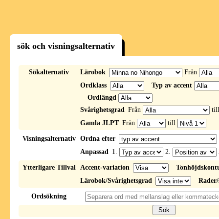
sök och visningsalternativ
Sökalternativ
Lärobok
Från
Ordklass
Typ av accent
Ordlängd
Svårighetsgrad
Från
til
Gamla JLPT
Från
till
Visningsalternativ
Ordna efter
Anpassad
1.
2.
Ytterligare Tillval
Accent-variation
Tonhöjdskont
Lärobok/Svårighetsgrad
Rader/
Ordsökning