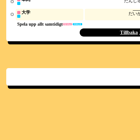
た
ん
じ
大学
だ
い
Spela upp allt samtidigt
Tillbaka