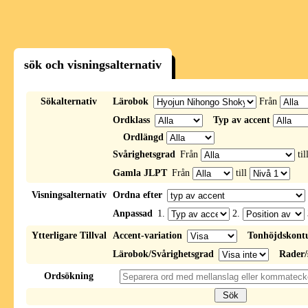
sök och visningsalternativ
Sökalternativ
Lärobok
Från
Ordklass
Typ av accent
Ordlängd
Svårighetsgrad
Från
til
Gamla JLPT
Från
till
Visningsalternativ
Ordna efter
Anpassad
1.
2.
Ytterligare Tillval
Accent-variation
Tonhöjdskont
Lärobok/Svårighetsgrad
Rader/
Ordsökning