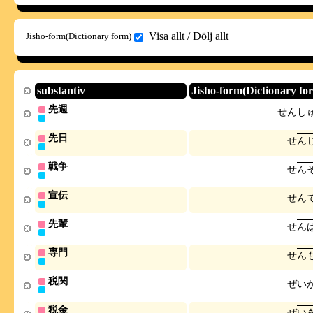
Visa allt
/
Dölj allt
Jisho-form(Dictionary form)
substantiv
Jisho-form(Dictionary fo
先週
せ
ん
し
先日
せ
ん
戦争
せ
ん
宣伝
せ
ん
先輩
せ
ん
専門
せ
ん
税関
ぜ
い
税金
ぜ
い