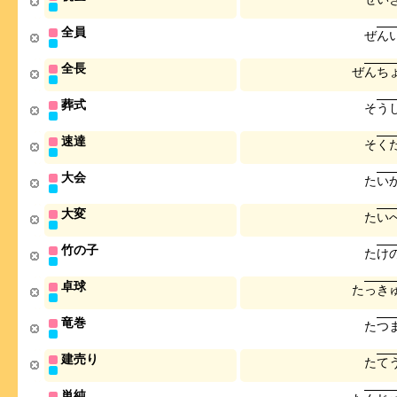
全員
ぜ
ん
全長
ぜ
ん
ち
葬式
そ
う
速達
そ
く
大会
た
い
大変
た
い
竹の子
た
け
卓球
た
っ
き
竜巻
た
つ
建売り
た
て
単純