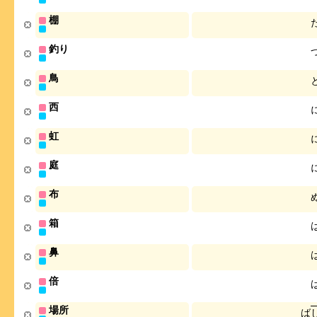
棚
釣り
鳥
西
虹
庭
布
箱
鼻
倍
場所
ば