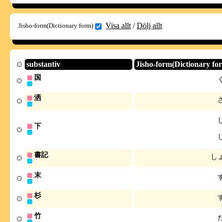
Visa allt
/
Dölj allt
Jisho-form(Dictionary form)
substantiv
Jisho-form(Dictionary fo
国
洒
下
書記
し
末
杉
竹