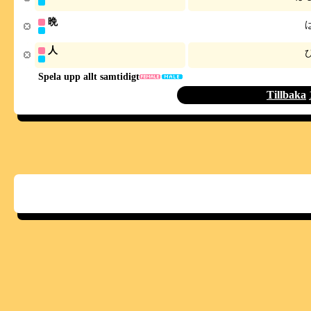
晩
人
Spela upp allt samtidigt
Tillbaka