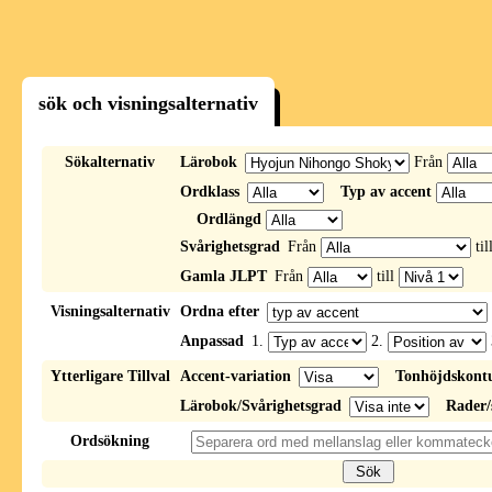
sök och visningsalternativ
Sökalternativ
Lärobok
Från
Ordklass
Typ av accent
Ordlängd
Svårighetsgrad
Från
til
Gamla JLPT
Från
till
Visningsalternativ
Ordna efter
Anpassad
1.
2.
Ytterligare Tillval
Accent-variation
Tonhöjdskont
Lärobok/Svårighetsgrad
Rader/
Ordsökning