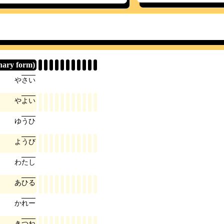
nary form)
や
さ
い
や
よ
い
ゆ
う
ひ
よ
う
び
わ
た
し
あ
ひ
る
か
れ
ー
き
つ
ね