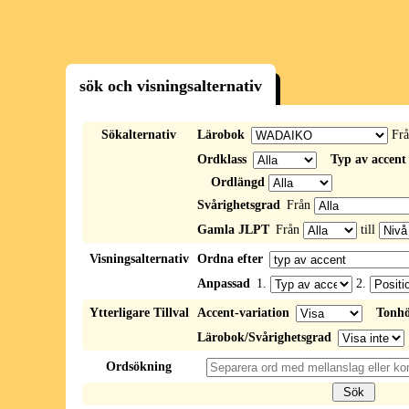
sök och visningsalternativ
Sökalternativ
Lärobok
Fr
Ordklass
Typ av accent
Ordlängd
Svårighetsgrad
Från
Gamla JLPT
Från
till
Visningsalternativ
Ordna efter
Anpassad
1.
2.
Ytterligare Tillval
Accent-variation
Tonhö
Lärobok/Svårighetsgrad
Ordsökning