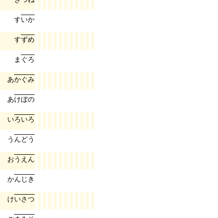
す
い
か
す
ず
め
ま
ぐ
ろ
あ
か
ぐ
み
あ
け
ぼ
の
い
ろ
い
ろ
う
ん
ど
う
お
う
え
ん
か
ん
じ
き
け
い
さ
つ