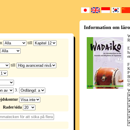
Information om lär
W
R
ån
till
E
h
e
F
till
K
P
B
U
I
3.
W
K
jdskontur
K
K
Rader/sida
K
K
K