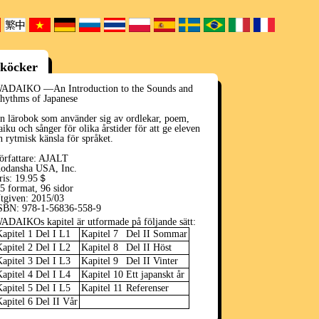
oköcker
ADAIKO ―An Introduction to the Sounds and
hythms of Japanese
n lärobok som använder sig av ordlekar, poem,
aiku och sånger för olika årstider för att ge eleven
n rytmisk känsla för språket.
örfattare: AJALT
odansha USA, Inc.
ris: 19.95＄
5 format, 96 sidor
tgiven: 2015/03
SBN: 978-1-56836-558-9
ADAIKOs kapitel är utformade på följande sätt:
apitel 1
Del I L1
Kapitel 7
Del II Sommar
apitel 2
Del I L2
Kapitel 8
Del II Höst
apitel 3
Del I L3
Kapitel 9
Del II Vinter
apitel 4
Del I L4
Kapitel 10
Ett japanskt år
apitel 5
Del I L5
Kapitel 11
Referenser
apitel 6
Del II Vår