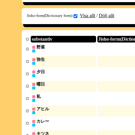
Visa allt
/
Dölj allt
Jisho-form(Dictionary form)
substantiv
Jisho-form(Dictio
野菜
弥生
夕日
曜日
私
アヒル
カレー
キツネ