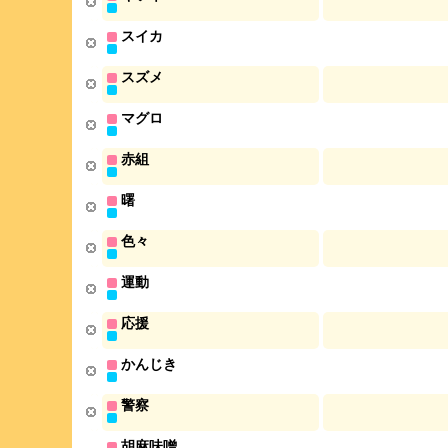
スイカ
スズメ
マグロ
赤組
曙
色々
運動
応援
かんじき
警察
胡麻味噌