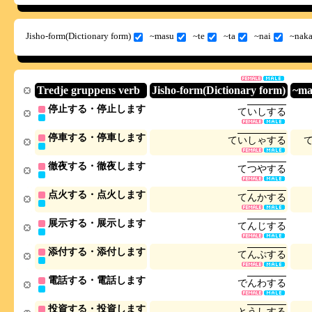
Jisho-form(Dictionary form)
~masu
~te
~ta
~nai
~naka
Tredje gruppens verb
Jisho-form(Dictionary form)
~ma
停止する・停止します
て
い
し
す
る
停車する・停車します
て
い
し
ゃ
す
る
徹夜する・徹夜します
て
つ
や
す
る
点火する・点火します
て
ん
か
す
る
展示する・展示します
て
ん
じ
す
る
添付する・添付します
て
ん
ぷ
す
る
電話する・電話します
で
ん
わ
す
る
投資する・投資します
と
う
し
す
る