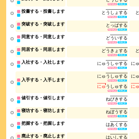
投書する・投書します
と
う
し
ょ
す
る
突破する・突破します
と
っ
ぱ
す
る
同意する・同意します
ど
う
い
す
る
同居する・同居します
ど
う
き
ょ
す
る
入社する・入社します
に
ゅ
う
し
ゃ
す
る
に
に
ゅ
う
し
ゅ
す
る
に
入手する・入手します
に
ゅ
う
し
ゅ
す
る
に
値引する・値引します
ね
び
き
す
る
寝坊する・寝坊します
ね
ぼ
う
す
る
把握する・把握します
は
あ
く
す
る
廃止する・廃止します
は
い
し
す
る