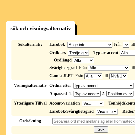
sök och visningsalternativ
Sökalternativ
Lärobok
Från
til
Ordklass
Typ av accent
Ordlängd
Svårighetsgrad
Från
til
Gamla JLPT
Från
till
Visningsalternativ
Ordna efter
Anpassad
1.
2.
Ytterligare Tillval
Accent-variation
Tonhöjdskont
Lärobok/Svårighetsgrad
Rader/
Ordsökning