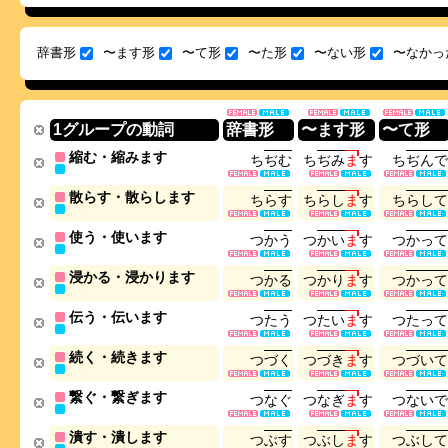
辞書形
〜ます形
〜て形
〜た形
〜ない形
〜なかっ
1グループの動詞
辞書形
〜ます形
〜て形
縮む・縮みます
ち
ぢ
む
ち
ぢ
み
ま
す
ち
ぢ
ん
で
散らす・散らします
ち
ら
す
ち
ら
し
ま
す
ち
ら
し
て
使う・使います
つ
か
う
つ
か
い
ま
す
つ
か
っ
て
浸かる・浸かります
つ
か
る
つ
か
り
ま
す
つ
か
っ
て
伝う・伝います
つ
た
う
つ
た
い
ま
す
つ
た
っ
て
続く・続きます
つ
づ
く
つ
づ
き
ま
す
つ
づ
い
て
繋ぐ・繋ぎます
つ
な
ぐ
つ
な
ぎ
ま
す
つ
な
い
で
潰す・潰します
つ
ぶ
す
つ
ぶ
し
ま
す
つ
ぶ
し
て