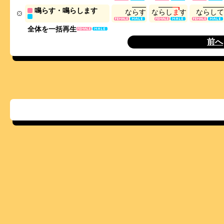
鳴らす・鳴らします
な
ら
す
な
ら
し
ま
す
な
ら
し
て
全体を一括再生
前へ