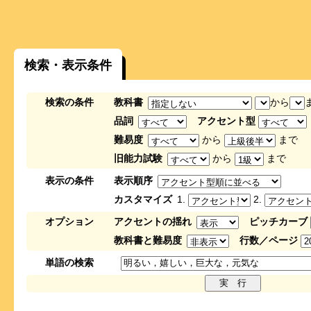
検索・表示条件
検索の条件
教科書
から
品詞
アクセント型
難易度
から
まで
旧能力試験
から
まで
表示の条件
表示順序
カスタマイズ
1.
2.
オプション
アクセントの揺れ
ピッチカーブ
教科書と難易度
行数／ページ
単語の検索