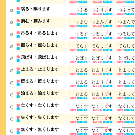
瞑る・瞑ります
つ
ぶ
る
つ
ぶ
り
ま
す
つ
ぶ
っ
て
摘む・摘みます
つ
ま
む
つ
ま
み
ま
す
つ
ま
ん
で
吊るす・吊るします
つ
る
す
つ
る
し
ま
す
つ
る
し
て
照らす・照らします
て
ら
す
て
ら
し
ま
す
て
ら
し
て
飛ばす・飛ばします
と
ば
す
と
ば
し
ま
す
と
ば
し
て
止まる・止まります
と
ま
る
と
ま
り
ま
す
と
ま
っ
て
留まる・留まります
と
ま
る
と
ま
り
ま
す
と
ま
っ
て
泊まる・泊まります
と
ま
る
と
ま
り
ま
す
と
ま
っ
て
亡くす・亡くします
な
く
す
な
く
し
ま
す
な
く
し
て
失くす・失くします
な
く
す
な
く
し
ま
す
な
く
し
て
無くす・無くします
な
く
す
な
く
し
ま
す
な
く
し
て