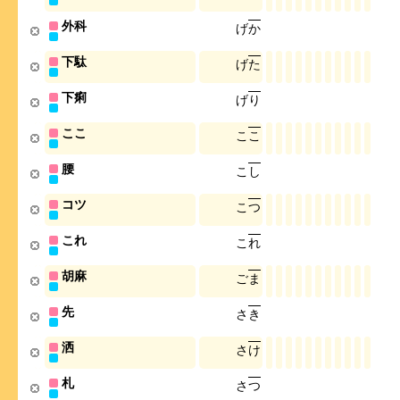
外科
げ
か
下駄
げ
た
下痢
げ
り
ここ
こ
こ
腰
こ
し
コツ
こ
つ
これ
こ
れ
胡麻
ご
ま
先
さ
き
洒
さ
け
札
さ
つ