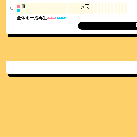
皿
さ
ら
全体を一括再生