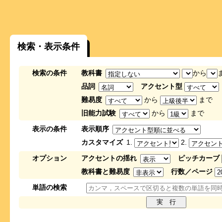
検索・表示条件
検索の条件
教科書
から
品詞
アクセント型
難易度
から
まで
旧能力試験
から
まで
表示の条件
表示順序
カスタマイズ
1.
2.
オプション
アクセントの揺れ
ピッチカーブ
教科書と難易度
行数／ページ
単語の検索