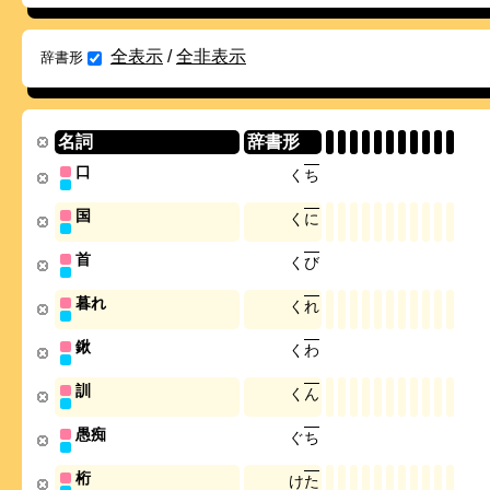
全表示
/
全非表示
辞書形
名詞
辞書形
口
く
ち
国
く
に
首
く
び
暮れ
く
れ
鍬
く
わ
訓
く
ん
愚痴
ぐ
ち
桁
け
た