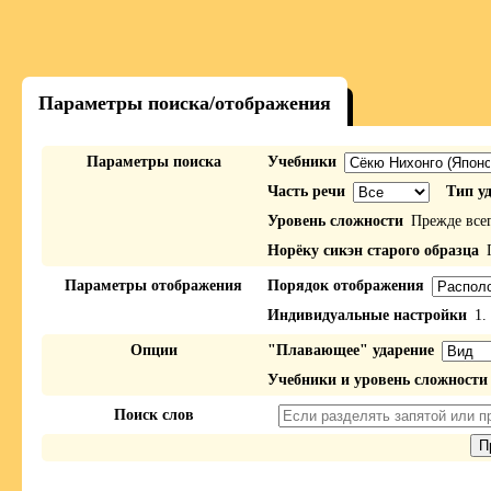
Параметры поиска/отображения
Параметры поиска
Учебники
Часть речи
Тип у
Уровень сложности
Прежде все
Норёку сикэн старого образца
П
Параметры отображения
Порядок отображения
Индивидуальные настройки
1.
Опции
"Плавающее" ударение
Учебники и уровень сложности
Поиск слов