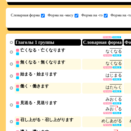
Словарная форма
Форма на -масу
Форма на -тэ
Форма на -т
Глаголы 1 группы
Словарная форма
Фо
亡くなる・亡くなります
な
く
な
る
無くなる・無くなります
な
く
な
る
始まる・始まります
は
じ
ま
る
働く・働きます
は
た
ら
く
み
お
く
る
見送る・見送ります
み
お
く
る
召し上がる・召し上がります
め
し
あ
が
る