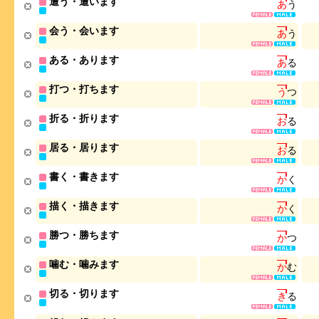
遭う・遭います
あ
う
会う・会います
あ
う
ある・あります
あ
る
打つ・打ちます
う
つ
折る・折ります
お
る
居る・居ります
お
る
書く・書きます
か
く
描く・描きます
か
く
勝つ・勝ちます
か
つ
噛む・噛みます
か
む
切る・切ります
き
る