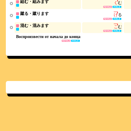
組む・組みます
く
む
蹴る・蹴ります
け
る
混む・混みます
こ
む
Воспроизвести от начала до конца