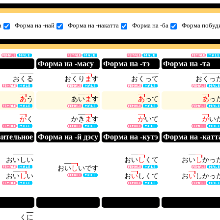
а
Форма на -най
Форма на -накатта
Форма на -ба
Форма побуди
Форма на -масу
Форма на -тэ
Форма на -та
お
く
る
お
く
り
ま
す
お
く
っ
て
お
く
っ
あ
う
あ
い
ま
す
あ
っ
て
あ
っ
か
く
か
き
ま
す
か
い
て
か
い
вительное
Форма на -й дэсу
Форма на -кутэ
Форма на -катт
お
い
し
い
お
い
し
く
て
お
い
し
か
っ
お
い
し
い
で
す
お
い
し
い
お
い
し
く
て
お
い
し
か
っ
く
に