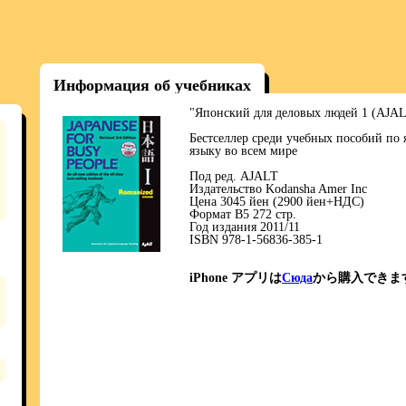
Информация об учебниках
"Японский для деловых людей 1 (AJAL
Бестселлер среди учебных пособий по
языку во всем мире
Под ред. AJALT
Издательство Kodansha Amer Inc
Цена 3045 йен (2900 йен+НДС)
Формат В5 272 стр.
Год издания 2011/11
ISBN 978-1-56836-385-1
iPhone アプリは
Сюда
から購入できま