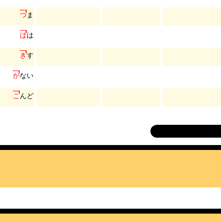
つ
ま
は
は
き
す
か
な
い
こ
ん
ど