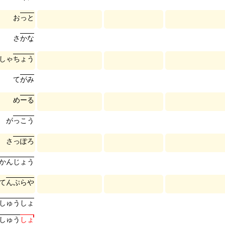
お
っ
と
さ
か
な
し
ゃ
ち
ょ
う
て
が
み
め
ー
る
が
っ
こ
う
さ
っ
ぽ
ろ
か
ん
じ
ょ
う
て
ん
ぷ
ら
や
し
ゅ
う
し
ょ
し
ゅ
う
し
ょ