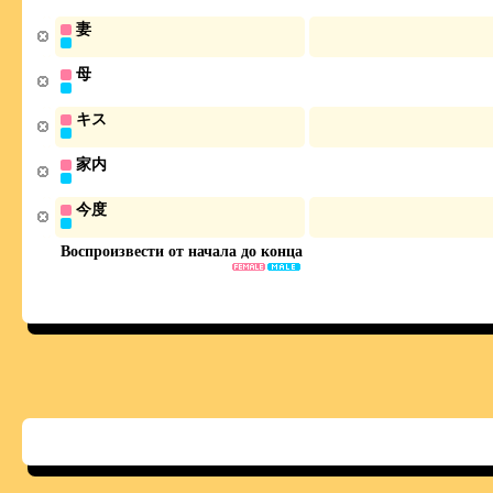
妻
母
キス
家内
今度
Воспроизвести от начала до конца