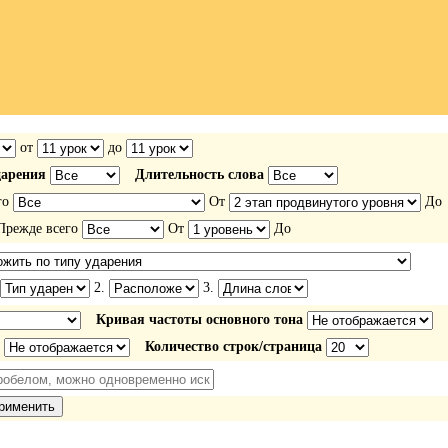
от
до
дарения
Длительность слова
го
От
До
режде всего
От
До
2.
3.
Кривая частоты основного тона
Количество строк/страница