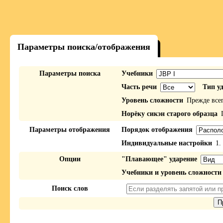
Параметры поиска/отображения
Параметры поиска
Учебники
Часть речи
Тип у
Уровень сложности
Прежде все
Норёку сикэн старого образца
П
Параметры отображения
Порядок отображения
Индивидуальные настройки
1.
Опции
"Плавающее" ударение
Учебники и уровень сложности
Поиск слов