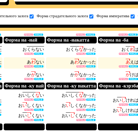
тельного залога
Форма страдательного залога
Форма императива
Форма на -най
Форма на -накатта
Форма на -ба
た
お
く
ら
な
い
お
く
ら
な
か
っ
た
お
く
れ
た
あ
わ
な
い
あ
わ
な
か
っ
た
あ
え
た
か
か
な
い
か
か
な
か
っ
た
か
け
а
Форма на -ку най
Форма на -ку накатта
Форма на -кэрэб
お
い
し
く
な
い
お
い
し
く
な
か
っ
た
た
お
い
し
け
れ
お
い
し
く
な
い
お
い
し
く
な
か
っ
た
た
お
い
し
け
れ
お
い
し
く
な
い
お
い
し
く
な
か
っ
た