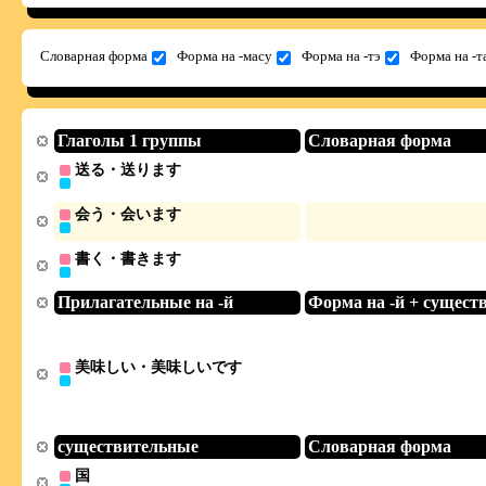
Словарная форма
Форма на -масу
Форма на -тэ
Форма на -т
Глаголы 1 группы
Словарная форма
送る・送ります
会う・会います
書く・書きます
Прилагательные на -й
Форма на -й + сущест
美味しい・美味しいです
существительные
Словарная форма
国