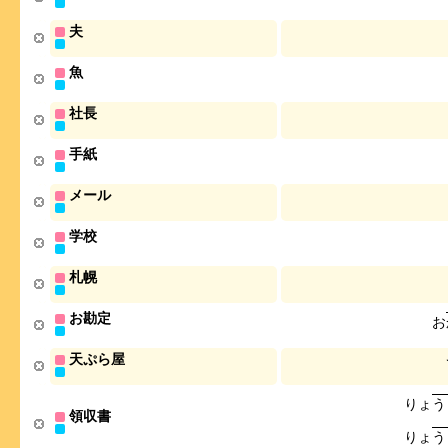
夫
魚
社長
手紙
メール
学校
札幌
お勘定
お
天ぷら屋
り
ょ
う
領収書
り
ょ
う