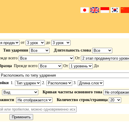
от
до
Тип ударения
Длительность слова
жде всего
От
бразца
Прежде всего
От
До
ойки
1.
2.
3.
Кривая частоты основного тона
ожности
Количество строк/страница