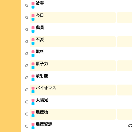
被害
今日
職員
石炭
燃料
原子力
放射能
バイオマス
太陽光
農産物
農産資源