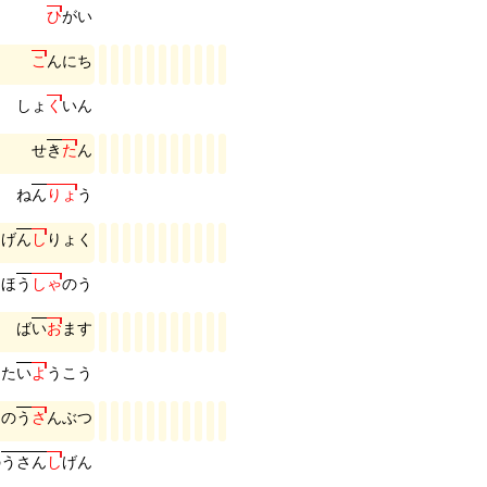
ひ
が
い
こ
ん
に
ち
し
ょ
く
い
ん
せ
き
た
ん
ね
ん
り
ょ
う
げ
ん
し
り
ょ
く
ほ
う
し
ゃ
の
う
ば
い
お
ま
す
た
い
よ
う
こ
う
の
う
さ
ん
ぶ
つ
の
う
さ
ん
し
げ
ん