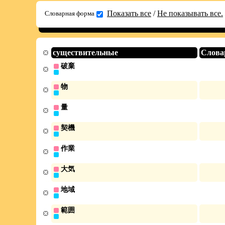
Показать все
/
Не показывать все.
Словарная форма
существительные
Слова
破棄
物
量
契機
作業
大気
地域
範囲