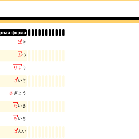
рная форма
は
き
ぶ
つ
り
ょ
う
け
い
き
さ
ぎ
ょ
う
た
い
き
ち
い
き
は
ん
い