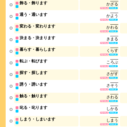
飾る・飾ります
か
ざ
る
通う・通います
か
よ
う
変わる・変わります
か
わ
る
決まる・決まります
き
ま
る
暮らす・暮らします
く
ら
す
転ぶ・転びます
こ
ろ
ぶ
探す・探します
さ
が
す
誘う・誘います
さ
そ
う
触る・触ります
さ
わ
る
叱る・叱ります
し
か
る
しまう・しまいます
し
ま
う