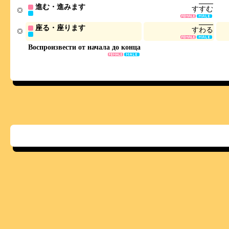
進む・進みます
す
す
む
座る・座ります
す
わ
る
Воспроизвести от начала до конца