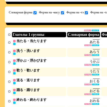
Словарная форма
Форма на -масу
Форма на -тэ
Форма на -т
Глаголы 1 группы
Словарная форма
Фо
当たる・当たります
あ
た
る
洗う・洗います
あ
ら
う
浮かぶ・浮かびます
う
か
ぶ
歌う・歌います
う
た
う
送る・送ります
お
く
る
踊る・踊ります
お
ど
る
終わる・終わります
お
わ
る