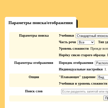
Параметры поиска/отображения
Параметры поиска
Учебники
Часть речи
Тип у
Уровень сложности
Прежде все
Норёку сикэн старого образца
П
Параметры отображения
Порядок отображения
Индивидуальные настройки
1.
Опции
"Плавающее" ударение
Учебники и уровень сложности
Поиск слов