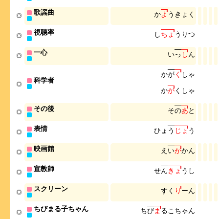
歌謡曲
か
よ
う
き
ょ
く
視聴率
し
ち
ょ
う
り
つ
一心
い
っ
し
ん
か
が
く
し
ゃ
科学者
か
が
く
し
ゃ
その後
そ
の
あ
と
表情
ひ
ょ
う
じ
ょ
う
映画館
え
い
が
か
ん
宣教師
せ
ん
き
ょ
う
し
スクリーン
す
く
り
ー
ん
ちびまる子ちゃん
ち
び
ま
る
こ
ち
ゃ
ん