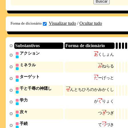
Visualizar tudo
/
Ocultar tudo
Forma de dicionário
Substantivos
Forma de dicionário
アクション
あ
く
し
ょ
ん
ミネラル
み
ね
ら
る
ターゲット
た
ー
げ
っ
と
千と千尋の神隠し
せ
ん
と
ち
ひ
ろ
の
か
み
か
く
し
学力
が
く
り
ょ
く
次々
つ
ぎ
つ
ぎ
手続
て
つ
づ
き