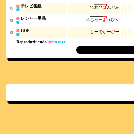
テレビ番組
て
れ
び
ば
ん
ぐ
み
レジャー用品
れ
じ
ゃ
ー
よ
う
ひ
ん
GDP
じ
ー
で
ぃ
ー
ぴ
ー
Reproduzir tudo