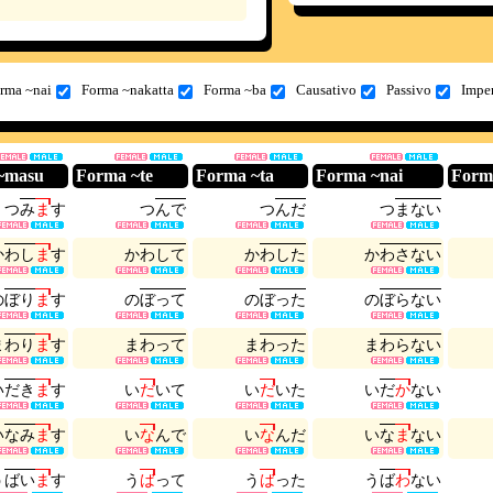
rma ~nai
Forma ~nakatta
Forma ~ba
Causativo
Passivo
Impe
~masu
Forma ~te
Forma ~ta
Forma ~nai
Form
つ
み
ま
す
つ
ん
で
つ
ん
だ
つ
ま
な
い
か
わ
し
ま
す
か
わ
し
て
か
わ
し
た
か
わ
さ
な
い
の
ぼ
り
ま
す
の
ぼ
っ
て
の
ぼ
っ
た
の
ぼ
ら
な
い
ま
わ
り
ま
す
ま
わ
っ
て
ま
わ
っ
た
ま
わ
ら
な
い
い
だ
き
ま
す
い
だ
い
て
い
だ
い
た
い
だ
か
な
い
い
な
み
ま
す
い
な
ん
で
い
な
ん
だ
い
な
ま
な
い
う
ば
い
ま
す
う
ば
っ
て
う
ば
っ
た
う
ば
わ
な
い