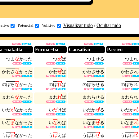
Visualizar tudo
/
Ocultar tudo
rativo
Potencial
Volitivo
a ~nakatta
Forma ~ba
Causativo
Passivo
つ
ま
な
か
っ
た
つ
め
ば
つ
ま
せ
る
つ
ま
れ
か
わ
さ
な
か
っ
た
か
わ
せ
ば
か
わ
さ
せ
る
か
わ
さ
れ
の
ぼ
ら
な
か
っ
た
の
ぼ
れ
ば
の
ぼ
ら
せ
る
の
ぼ
ら
れ
ま
わ
ら
な
か
っ
た
ま
わ
れ
ば
ま
わ
ら
せ
る
ま
わ
ら
れ
い
だ
か
な
か
っ
た
い
だ
け
ば
い
だ
か
せ
る
い
だ
か
れ
い
な
ま
な
か
っ
た
い
な
め
ば
い
な
ま
せ
る
い
な
ま
れ
う
ば
わ
な
か
っ
た
う
ば
え
ば
う
ば
わ
せ
る
う
ば
わ
れ