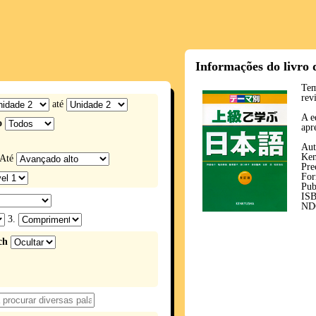
Informações do livro 
Tem
rev
até
A e
o
apr
Aut
Ken
Até
Pre
For
Pub
ISB
ND
3.
ch