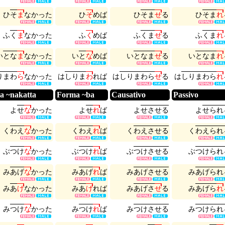
ひ
そ
ま
な
か
っ
た
ひ
そ
め
ば
ひ
そ
ま
せ
る
ひ
そ
ま
れ
ふ
く
ま
な
か
っ
た
ふ
く
め
ば
ふ
く
ま
せ
る
ふ
く
ま
れ
い
と
な
ま
な
か
っ
た
い
と
な
め
ば
い
と
な
ま
せ
る
い
と
な
ま
れ
り
ま
わ
ら
な
か
っ
た
は
し
り
ま
わ
れ
ば
は
し
り
ま
わ
ら
せ
る
は
し
り
ま
わ
ら
れ
a ~nakatta
Forma ~ba
Causativo
Passivo
よ
せ
な
か
っ
た
よ
せ
れ
ば
よ
せ
さ
せ
る
よ
せ
ら
れ
く
わ
え
な
か
っ
た
く
わ
え
れ
ば
く
わ
え
さ
せ
る
く
わ
え
ら
れ
ぶ
つ
け
な
か
っ
た
ぶ
つ
け
れ
ば
ぶ
つ
け
さ
せ
る
ぶ
つ
け
ら
れ
み
あ
げ
な
か
っ
た
み
あ
げ
れ
ば
み
あ
げ
さ
せ
る
み
あ
げ
ら
れ
み
あ
げ
な
か
っ
た
み
あ
げ
れ
ば
み
あ
げ
さ
せ
る
み
あ
げ
ら
れ
み
つ
け
な
か
っ
た
み
つ
け
れ
ば
み
つ
け
さ
せ
る
み
つ
け
ら
れ