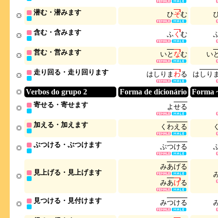
潜む・潜みます
ひ
そ
む
含む・含みます
ふ
く
む
営む・営みます
い
と
な
む
い
走り回る・走り回ります
は
し
り
ま
わ
る
は
し
り
Verbos do grupo 2
Forma de dicionário
Forma 
寄せる・寄せます
よ
せ
る
加える・加えます
く
わ
え
る
ぶつける・ぶつけます
ぶ
つ
け
る
み
あ
げ
る
見上げる・見上げます
み
あ
げ
る
見つける・見付けます
み
つ
け
る