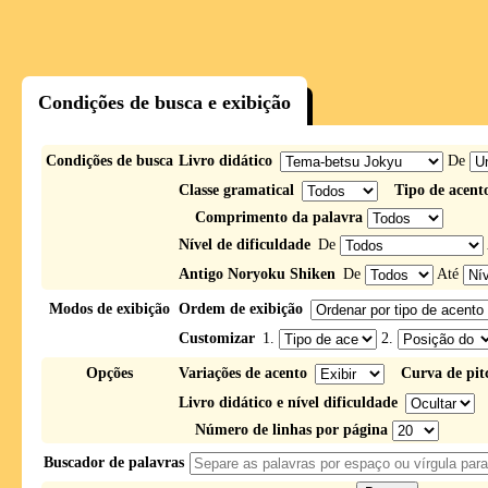
Condições de busca e exibição
Condições de busca
Livro didático
De
Classe gramatical
Tipo de acent
Comprimento da palavra
Nível de dificuldade
De
Antigo Noryoku Shiken
De
Até
Modos de exibição
Ordem de exibição
Customizar
1.
2.
Opções
Variações de acento
Curva de pit
Livro didático e nível dificuldade
Número de linhas por página
Buscador de palavras