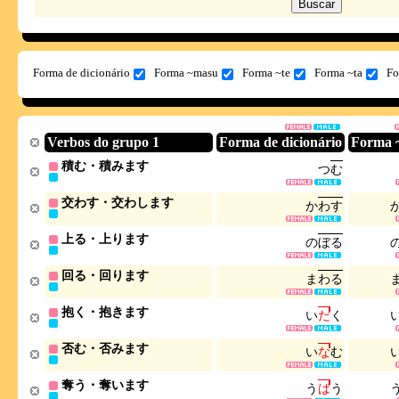
Forma de dicionário
Forma ~masu
Forma ~te
Forma ~ta
Fo
Verbos do grupo 1
Forma de dicionário
Forma 
積む・積みます
つ
む
交わす・交わします
か
わ
す
上る・上ります
の
ぼ
る
回る・回ります
ま
わ
る
抱く・抱きます
い
だ
く
否む・否みます
い
な
む
奪う・奪います
う
ば
う