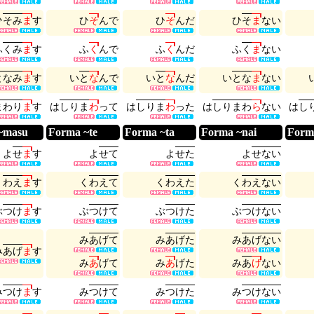
ひ
そ
み
ま
す
ひ
そ
ん
で
ひ
そ
ん
だ
ひ
そ
ま
な
い
ふ
く
み
ま
す
ふ
く
ん
で
ふ
く
ん
だ
ふ
く
ま
な
い
と
な
み
ま
す
い
と
な
ん
で
い
と
な
ん
だ
い
と
な
ま
な
い
ま
わ
り
ま
す
は
し
り
ま
わ
っ
て
は
し
り
ま
わ
っ
た
は
し
り
ま
わ
ら
な
い
は
し
~masu
Forma ~te
Forma ~ta
Forma ~nai
Form
よ
せ
ま
す
よ
せ
て
よ
せ
た
よ
せ
な
い
く
わ
え
ま
す
く
わ
え
て
く
わ
え
た
く
わ
え
な
い
ぶ
つ
け
ま
す
ぶ
つ
け
て
ぶ
つ
け
た
ぶ
つ
け
な
い
み
あ
げ
て
み
あ
げ
た
み
あ
げ
な
い
み
あ
げ
ま
す
み
あ
げ
て
み
あ
げ
た
み
あ
げ
な
い
み
つ
け
ま
す
み
つ
け
て
み
つ
け
た
み
つ
け
な
い