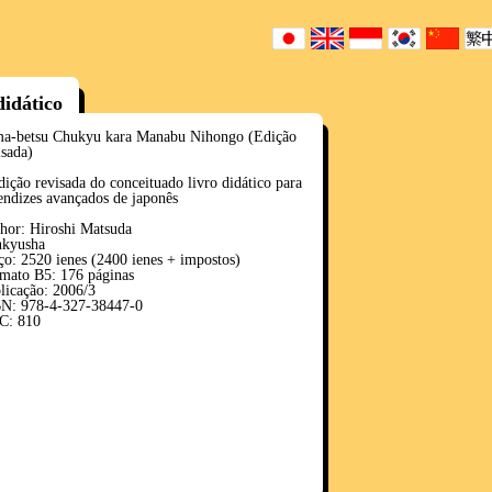
didático
a-betsu Chukyu kara Manabu Nihongo (Edição
isada)
dição revisada do conceituado livro didático para
endizes avançados de japonês
hor: Hiroshi Matsuda
kyusha
ço: 2520 ienes (2400 ienes + impostos)
mato B5: 176 páginas
licação: 2006/3
N: 978-4-327-38447-0
C: 810