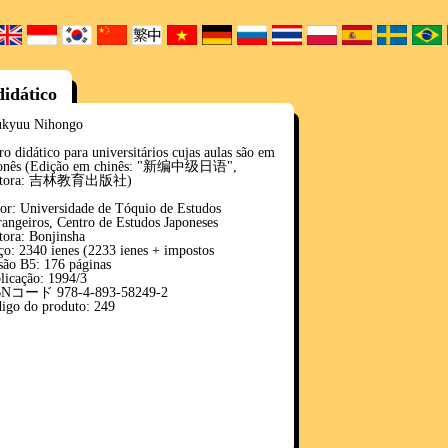
didático
kyuu Nihongo
ro didático para universitários cujas aulas são em
ponês (Edição em chinês: "新编中级日语",
itora: 吉林教育出版社)
or: Universidade de Tóquio de Estudos
rangeiros, Centro de Estudos Japoneses
tora: Bonjinsha
ço: 2340 ienes (2233 ienes + impostos
são B5: 176 páginas
licação: 1994/3
BNコード 978-4-893-58249-2
igo do produto: 249