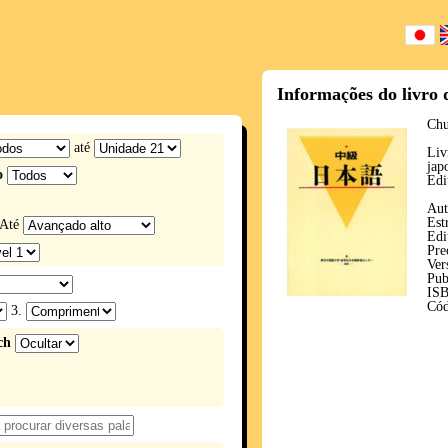
Informações do livro 
Chu
até
Liv
ja
o
Ed
Aut
Est
Até
Edi
Pre
Ver
Pub
IS
Cód
3.
ch