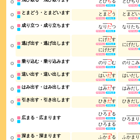
と
び
ち
る
と
び
ち
り
とまどう・とまどいます
と
ま
ど
う
と
ま
ど
い
成り立つ・成り立ちます
な
り
た
つ
な
り
た
ち
に
げ
だ
す
逃げ出す・逃げ出します
に
げ
だ
し
に
げ
だ
す
乗り込む・乗り込みます
の
り
こ
む
の
り
こ
み
這い出す・這い出します
は
い
だ
す
は
い
だ
し
はみ出す・はみ出します
は
み
だ
す
は
み
だ
し
引き出す・引き出します
ひ
き
だ
す
ひ
き
だ
し
ひ
ろ
ま
る
広まる・広まります
ひ
ろ
ま
り
ひ
ろ
ま
る
深まる・深まります
ふ
か
ま
る
ふ
か
ま
り