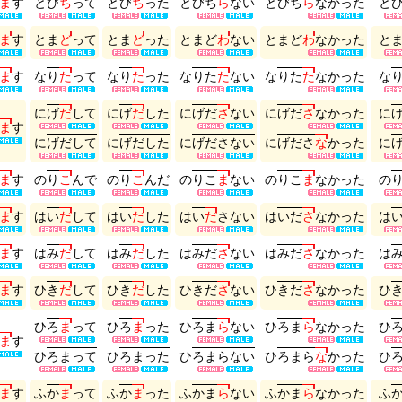
ま
す
と
び
ち
っ
て
と
び
ち
っ
た
と
び
ち
ら
な
い
と
び
ち
ら
な
か
っ
た
と
ま
す
と
ま
ど
っ
て
と
ま
ど
っ
た
と
ま
ど
わ
な
い
と
ま
ど
わ
な
か
っ
た
と
ま
す
な
り
た
っ
て
な
り
た
っ
た
な
り
た
た
な
い
な
り
た
た
な
か
っ
た
な
に
げ
だ
し
て
に
げ
だ
し
た
に
げ
だ
さ
な
い
に
げ
だ
さ
な
か
っ
た
に
ま
す
に
げ
だ
し
て
に
げ
だ
し
た
に
げ
だ
さ
な
い
に
げ
だ
さ
な
か
っ
た
に
ま
す
の
り
こ
ん
で
の
り
こ
ん
だ
の
り
こ
ま
な
い
の
り
こ
ま
な
か
っ
た
の
ま
す
は
い
だ
し
て
は
い
だ
し
た
は
い
だ
さ
な
い
は
い
だ
さ
な
か
っ
た
は
ま
す
は
み
だ
し
て
は
み
だ
し
た
は
み
だ
さ
な
い
は
み
だ
さ
な
か
っ
た
は
ま
す
ひ
き
だ
し
て
ひ
き
だ
し
た
ひ
き
だ
さ
な
い
ひ
き
だ
さ
な
か
っ
た
ひ
ひ
ろ
ま
っ
て
ひ
ろ
ま
っ
た
ひ
ろ
ま
ら
な
い
ひ
ろ
ま
ら
な
か
っ
た
ひ
ま
す
ひ
ろ
ま
っ
て
ひ
ろ
ま
っ
た
ひ
ろ
ま
ら
な
い
ひ
ろ
ま
ら
な
か
っ
た
ひ
ま
す
ふ
か
ま
っ
て
ふ
か
ま
っ
た
ふ
か
ま
ら
な
い
ふ
か
ま
ら
な
か
っ
た
ふ