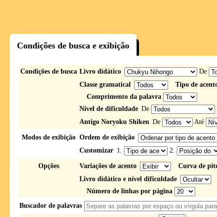
Condições de busca e exibição
Condições de busca
Livro didático
De
Classe gramatical
Tipo de acent
Comprimento da palavra
Nível de dificuldade
De
Antigo Noryoku Shiken
De
Até
Modos de exibição
Ordem de exibição
Customizar
1.
2.
Opções
Variações de acento
Curva de pit
Livro didático e nível dificuldade
Número de linhas por página
Buscador de palavras