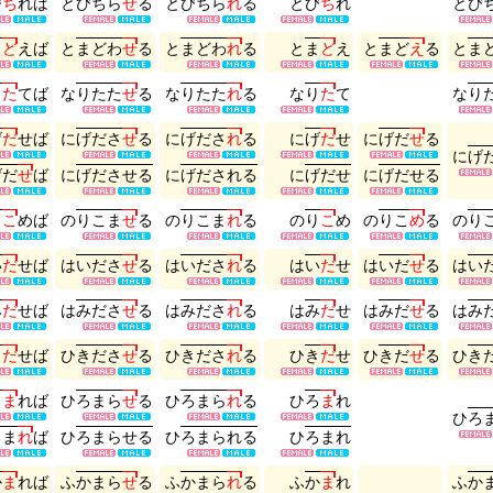
び
ち
れ
ば
と
び
ち
ら
せ
る
と
び
ち
ら
れ
る
と
び
ち
れ
と
び
ま
ど
え
ば
と
ま
ど
わ
せ
る
と
ま
ど
わ
れ
る
と
ま
ど
え
と
ま
ど
え
る
と
ま
り
た
て
ば
な
り
た
た
せ
る
な
り
た
た
れ
る
な
り
た
て
な
り
げ
だ
せ
ば
に
げ
だ
さ
せ
る
に
げ
だ
さ
れ
る
に
げ
だ
せ
に
げ
だ
せ
る
に
げ
げ
だ
せ
ば
に
げ
だ
さ
せ
る
に
げ
だ
さ
れ
る
に
げ
だ
せ
に
げ
だ
せ
る
り
こ
め
ば
の
り
こ
ま
せ
る
の
り
こ
ま
れ
る
の
り
こ
め
の
り
こ
め
る
の
り
い
だ
せ
ば
は
い
だ
さ
せ
る
は
い
だ
さ
れ
る
は
い
だ
せ
は
い
だ
せ
る
は
い
み
だ
せ
ば
は
み
だ
さ
せ
る
は
み
だ
さ
れ
る
は
み
だ
せ
は
み
だ
せ
る
は
み
き
だ
せ
ば
ひ
き
だ
さ
せ
る
ひ
き
だ
さ
れ
る
ひ
き
だ
せ
ひ
き
だ
せ
る
ひ
き
ろ
ま
れ
ば
ひ
ろ
ま
ら
せ
る
ひ
ろ
ま
ら
れ
る
ひ
ろ
ま
れ
ひ
ろ
ろ
ま
れ
ば
ひ
ろ
ま
ら
せ
る
ひ
ろ
ま
ら
れ
る
ひ
ろ
ま
れ
か
ま
れ
ば
ふ
か
ま
ら
せ
る
ふ
か
ま
ら
れ
る
ふ
か
ま
れ
ふ
か