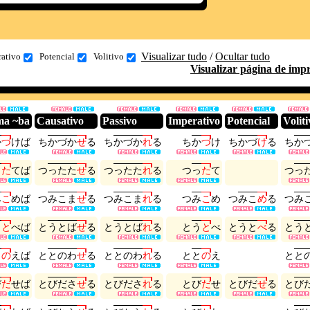
Visualizar tudo
/
Ocultar tudo
rativo
Potencial
Volitivo
Visualizar página de imp
ma ~ba
Causativo
Passivo
Imperativo
Potencial
Voliti
か
づ
け
ば
ち
か
づ
か
せ
る
ち
か
づ
か
れ
る
ち
か
づ
け
ち
か
づ
け
る
ち
か
っ
た
て
ば
つ
っ
た
た
せ
る
つ
っ
た
た
れ
る
つ
っ
た
て
つ
っ
み
こ
め
ば
つ
み
こ
ま
せ
る
つ
み
こ
ま
れ
る
つ
み
こ
め
つ
み
こ
め
る
つ
み
う
と
べ
ば
と
う
と
ば
せ
る
と
う
と
ば
れ
る
と
う
と
べ
と
う
と
べ
る
と
う
と
の
え
ば
と
と
の
わ
せ
る
と
と
の
わ
れ
る
と
と
の
え
と
と
び
だ
せ
ば
と
び
だ
さ
せ
る
と
び
だ
さ
れ
る
と
び
だ
せ
と
び
だ
せ
る
と
び