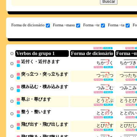
Forma de dicionário
Forma ~masu
Forma ~te
Forma ~ta
Fo
Verbos do grupo 1
Forma de dicionário
Forma ~
近付く・近付きます
ち
か
づ
く
ち
か
づ
き
突っ立つ・突っ立ちます
つ
っ
た
つ
つ
っ
た
ち
積み込む・積み込みます
つ
み
こ
む
つ
み
こ
み
尊ぶ・尊びます
と
う
と
ぶ
と
う
と
び
整う・整います
と
と
の
う
と
と
の
い
飛び出す・飛び出します
と
び
だ
す
と
び
だ
し
飛び散る・飛び散ります