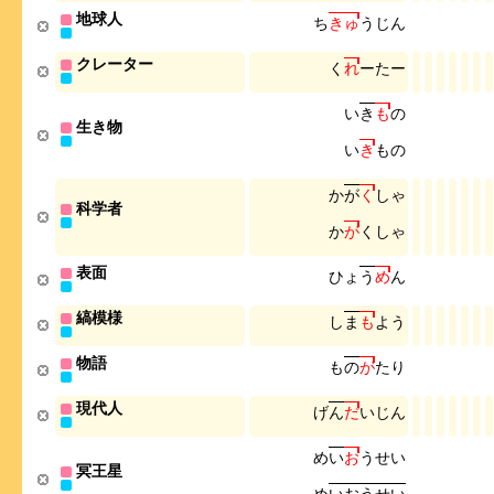
地球人
ち
き
ゅ
う
じ
ん
クレーター
く
れ
ー
た
ー
い
き
も
の
生き物
い
き
も
の
か
が
く
し
ゃ
科学者
か
が
く
し
ゃ
表面
ひ
ょ
う
め
ん
縞模様
し
ま
も
よ
う
物語
も
の
が
た
り
現代人
げ
ん
だ
い
じ
ん
め
い
お
う
せ
い
冥王星