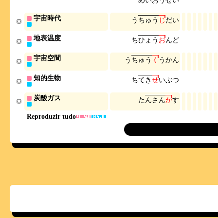
め
い
お
う
せ
い
宇宙時代
う
ち
ゅ
う
じ
だ
い
地表温度
ち
ひ
ょ
う
お
ん
ど
宇宙空間
う
ち
ゅ
う
く
う
か
ん
知的生物
ち
て
き
せ
い
ぶ
つ
炭酸ガス
た
ん
さ
ん
が
す
Reproduzir tudo