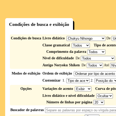
Condições de busca e exibição
Condições de busca
Livro didático
De
Classe gramatical
Tipo de acent
Comprimento da palavra
Nível de dificuldade
De
Antigo Noryoku Shiken
De
Até
Modos de exibição
Ordem de exibição
Customizar
1.
2.
Opções
Variações de acento
Curva de pit
Livro didático e nível dificuldade
Número de linhas por página
Buscador de palavras