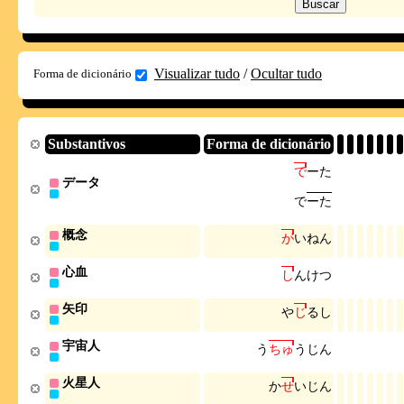
Visualizar tudo
/
Ocultar tudo
Forma de dicionário
Substantivos
Forma de dicionário
で
ー
た
データ
で
ー
た
概念
が
い
ね
ん
心血
し
ん
け
つ
矢印
や
じ
る
し
宇宙人
う
ち
ゅ
う
じ
ん
火星人
か
せ
い
じ
ん