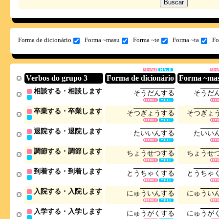
Forma de dicionário
Forma ~masu
Forma ~te
Forma ~ta
Fo
Verbos do grupo 3
Forma de dicionário
Forma ~ma
相談する・相談します
そ
う
だ
ん
す
る
そ
う
だ
卒業する・卒業します
そ
つ
ぎ
ょ
う
す
る
そ
つ
ぎ
ょ
退院する・退院します
た
い
い
ん
す
る
た
い
い
調節する・調節します
ち
ょ
う
せ
つ
す
る
ち
ょ
う
せ
到着する・到着します
と
う
ち
ゃ
く
す
る
と
う
ち
ゃ
入院する・入院します
に
ゅ
う
い
ん
す
る
に
ゅ
う
い
入学する・入学します
に
ゅ
う
が
く
す
る
に
ゅ
う
が