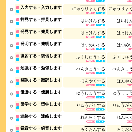
入力する・入力します
に
ゅ
う
り
ょ
く
す
る
に
ゅ
う
り
ょ
拝見する・拝見します
は
い
け
ん
す
る
は
い
け
発見する・発見します
は
っ
け
ん
す
る
は
っ
け
発明する・発明します
は
つ
め
い
す
る
は
つ
め
復習する・復習します
ふ
く
し
ゅ
う
す
る
ふ
く
し
ゅ
勉強する・勉強します
べ
ん
き
ょ
う
す
る
べ
ん
き
ょ
翻訳する・翻訳します
ほ
ん
や
く
す
る
ほ
ん
や
優勝する・優勝します
ゆ
う
し
ょ
う
す
る
ゆ
う
し
ょ
留学する・留学します
り
ゅ
う
が
く
す
る
り
ゅ
う
が
連絡する・連絡します
れ
ん
ら
く
す
る
れ
ん
ら
録音する・録音します
ろ
く
お
ん
す
る
ろ
く
お