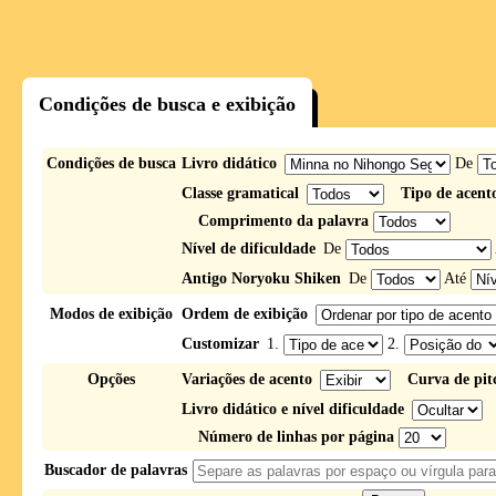
Condições de busca e exibição
Condições de busca
Livro didático
De
Classe gramatical
Tipo de acent
Comprimento da palavra
Nível de dificuldade
De
Antigo Noryoku Shiken
De
Até
Modos de exibição
Ordem de exibição
Customizar
1.
2.
Opções
Variações de acento
Curva de pit
Livro didático e nível dificuldade
Número de linhas por página
Buscador de palavras