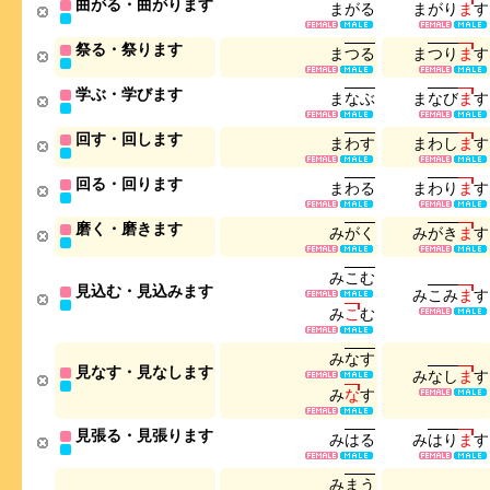
曲がる・曲がります
ま
が
る
ま
が
り
ま
す
祭る・祭ります
ま
つ
る
ま
つ
り
ま
す
学ぶ・学びます
ま
な
ぶ
ま
な
び
ま
す
回す・回します
ま
わ
す
ま
わ
し
ま
す
回る・回ります
ま
わ
る
ま
わ
り
ま
す
磨く・磨きます
み
が
く
み
が
き
ま
す
み
こ
む
見込む・見込みます
み
こ
み
ま
す
み
こ
む
み
な
す
見なす・見なします
み
な
し
ま
す
み
な
す
見張る・見張ります
み
は
る
み
は
り
ま
す
み
ま
う