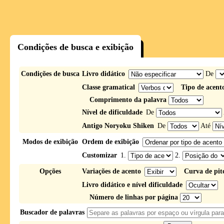
Condições de busca e exibição
Condições de busca
Livro didático
De
Classe gramatical
Tipo de acent
Comprimento da palavra
Nível de dificuldade
De
Antigo Noryoku Shiken
De
Até
Modos de exibição
Ordem de exibição
Customizar
1.
2.
Opções
Variações de acento
Curva de pit
Livro didático e nível dificuldade
Número de linhas por página
Buscador de palavras