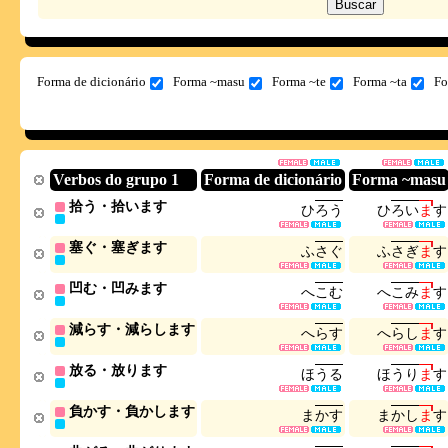
Forma de dicionário
Forma ~masu
Forma ~te
Forma ~ta
Fo
Verbos do grupo 1
Forma de dicionário
Forma ~masu
拾う・拾います
ひ
ろ
う
ひ
ろ
い
ま
す
塞ぐ・塞ぎます
ふ
さ
ぐ
ふ
さ
ぎ
ま
す
凹む・凹みます
へ
こ
む
へ
こ
み
ま
す
減らす・減らします
へ
ら
す
へ
ら
し
ま
す
放る・放ります
ほ
う
る
ほ
う
り
ま
す
負かす・負かします
ま
か
す
ま
か
し
ま
す