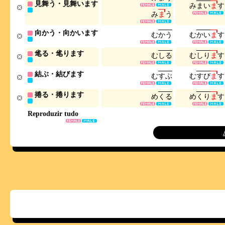
見舞う・見舞います
み
ま
い
ま
す
み
ま
う
向かう・向かいます
む
か
う
む
か
い
ま
す
毟る・毟ります
む
し
る
む
し
り
ま
す
結ぶ・結びます
む
す
ぶ
む
す
び
ま
す
捲る・捲ります
め
く
る
め
く
り
ま
す
Reproduzir tudo