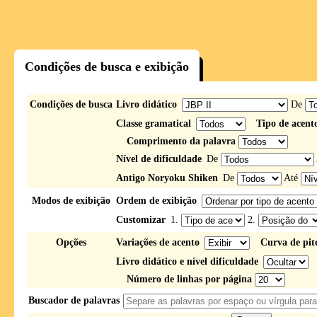
Condições de busca e exibição
Condições de busca
Livro didático
De
Classe gramatical
Tipo de acent
Comprimento da palavra
Nível de dificuldade
De
Antigo Noryoku Shiken
De
Até
Modos de exibição
Ordem de exibição
Customizar
1.
2.
Opções
Variações de acento
Curva de pit
Livro didático e nível dificuldade
Número de linhas por página
Buscador de palavras