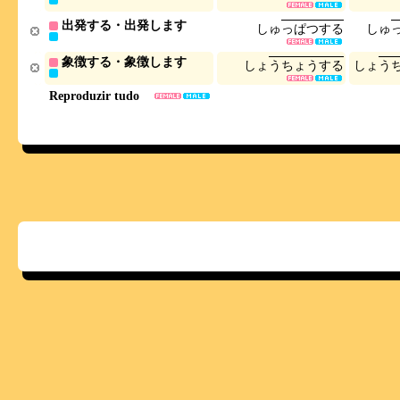
出発する・出発します
し
ゅ
っ
ぱ
つ
す
る
し
ゅ
象徴する・象徴します
し
ょ
う
ち
ょ
う
す
る
し
ょ
う
Reproduzir tudo