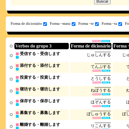
Forma de dicionário
Forma ~masu
Forma ~te
Forma ~ta
Fo
Verbos do grupo 3
Forma de dicionário
Forma 
受信する・受信します
じ
ゅ
し
ん
す
る
じ
添付する・添付します
て
ん
ぷ
す
る
投資する・投資します
と
う
し
す
る
寝坊する・寝坊します
ね
ぼ
う
す
る
保存する・保存します
ほ
ぞ
ん
す
る
募集する・募集します
ぼ
し
ゅ
う
す
る
ぼ
離婚する・離婚します
り
こ
ん
す
る