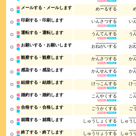
メールする・メールします
め
ー
る
す
る
印刷する・印刷します
い
ん
さ
つ
す
る
い
運転する・運転します
う
ん
て
ん
す
る
う
お願いする・お願いします
お
ね
が
い
す
る
お
観察する・観察します
か
ん
さ
つ
す
る
か
感染する・感染します
か
ん
せ
ん
す
る
か
結婚する・結婚します
け
っ
こ
ん
す
る
け
婚約する・婚約します
こ
ん
や
く
す
る
こ
合格する・合格します
ご
う
か
く
す
る
ご
就職する・就職します
し
ゅ
う
し
ょ
く
す
る
し
ゅ
う
終了する・終了します
し
ゅ
う
り
ょ
う
す
る
し
ゅ
う