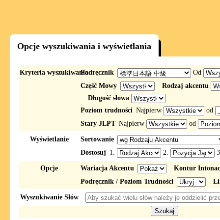
Opcje wyszukiwania i wyświetlania
Kryteria wyszukiwania
Podręcznik
Od
Część Mowy
Rodzaj akcentu
Długość słowa
Poziom trudności
Najpierw
od
Stary JLPT
Najpierw
od
Wyświetlanie
Sortowanie
Dostosuj
1.
2.
3
Opcje
Wariacja Akcentu
Kontur Intona
Podręcznik / Poziom Trudności
Li
Wyszukiwanie Słów