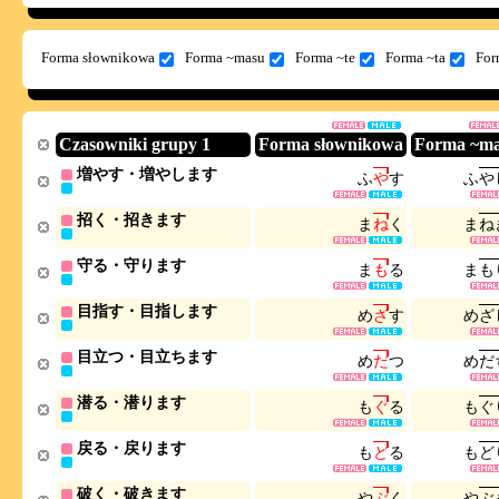
Forma słownikowa
Forma ~masu
Forma ~te
Forma ~ta
For
Czasowniki grupy 1
Forma słownikowa
Forma ~m
増やす・増やします
ふ
や
す
ふ
や
招く・招きます
ま
ね
く
ま
ね
守る・守ります
ま
も
る
ま
も
目指す・目指します
め
ざ
す
め
ざ
目立つ・目立ちます
め
だ
つ
め
だ
潜る・潜ります
も
ぐ
る
も
ぐ
戻る・戻ります
も
ど
る
も
ど
破く・破きます
や
ぶ
く
や
ぶ