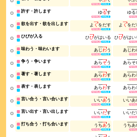
許す・許します
ゆ
る
す
ゆ
る
欲を出す・欲を出します
よ
く
を
だ
す
よ
く
を
だ
ひびが入る
ひ
び
が
は
い
る
ひ
び
が
は
い
味わう・味わいます
あ
じ
わ
う
あ
じ
わ
争う・争います
あ
ら
そ
う
あ
ら
そ
著す・著します
あ
ら
わ
す
あ
ら
わ
表す・表します
あ
ら
わ
す
あ
ら
わ
言い合う・言い合います
い
い
あ
う
い
い
あ
言い出す・言い出します
い
い
だ
す
い
い
だ
打ち合う・打ち合います
う
ち
あ
う
う
ち
あ