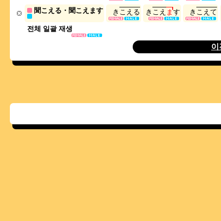
聞こえる・聞こえます
き
こ
え
る
き
こ
え
ま
す
き
こ
え
て
전체 일괄 재생
이