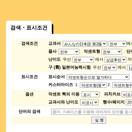
검색・표시조건
검색조건
교과서
에
품사
악센트형
단
난이도
우선
에서
까
구 (舊) 일본어능력시험
우선
에서
표시조건
표시순서
커스터마이즈
1.
2.
옵션
악센트 핵의 이동
피치커브
교과서와 난이도
행수/페이지
단어의 검색