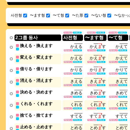
사전형
〜ます형
〜て형
〜た形
〜ない형
〜なかっ
2그룹 동사
사전형
〜ます형
〜て형
換える・換えます
か
え
る
か
え
ま
す
か
え
て
変える・変えます
か
え
る
か
え
ま
す
か
え
て
借りる・借ります
か
り
る
か
り
ま
す
か
り
て
消える・消えます
き
え
る
き
え
ま
す
き
え
て
決める・決めます
き
め
る
き
め
ま
す
き
め
て
くれる・くれます
く
れ
る
く
れ
ま
す
く
れ
て
捨てる・捨てます
す
て
る
す
て
ま
す
す
て
て
止める・止めます
と
め
る
と
め
ま
す
と
め
て