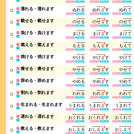
濡れる・濡れます
ぬ
れ
る
ぬ
れ
ま
す
ぬ
れ
て
載せる・載せます
の
せ
る
の
せ
ま
す
の
せ
て
負ける・負けます
ま
け
る
ま
け
ま
す
ま
け
て
燃える・燃えます
も
え
る
も
え
ま
す
も
え
て
焼ける・焼けます
や
け
る
や
け
ま
す
や
け
て
痩せる・痩せます
や
せ
る
や
せ
ま
す
や
せ
て
辞める・辞めます
や
め
る
や
め
ま
す
や
め
て
割れる・割れます
わ
れ
る
わ
れ
ま
す
わ
れ
て
生まれる・生まれます
う
ま
れ
る
う
ま
れ
ま
す
う
ま
れ
て
遅れる・遅れます
お
く
れ
る
お
く
れ
ま
す
お
く
れ
て
教える・教えます
お
し
え
る
お
し
え
ま
す
お
し
え
て