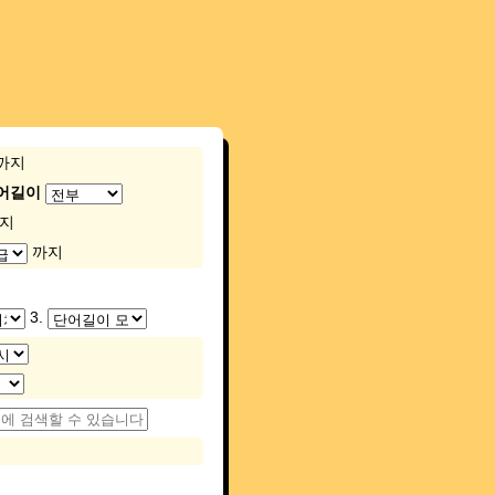
까지
어길이
지
까지
3.