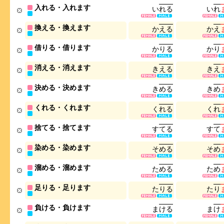
入れる・入れます
い
れ
る
い
れ
換える・換えます
か
え
る
か
え
借りる・借ります
か
り
る
か
り
消える・消えます
き
え
る
き
え
決める・決めます
き
め
る
き
め
くれる・くれます
く
れ
る
く
れ
捨てる・捨てます
す
て
る
す
て
染める・染めます
そ
め
る
そ
め
溜める・溜めます
た
め
る
た
め
足りる・足ります
た
り
る
た
り
負ける・負けます
ま
け
る
ま
け