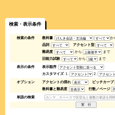
検索・表示条件
検索の条件
教科書
か
品詞
アクセント型
難易度
から
まで
旧能力試験
から
まで
表示の条件
表示順序
カスタマイズ
1.
2.
オプション
アクセントの揺れ
ピッチカーブ
教科書と難易度
行数／ページ
単語の検索