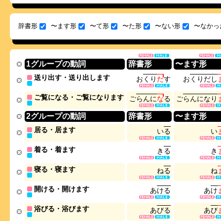
辞書形
〜ます形
〜て形
〜た形
〜ない形
〜なかっ
1グループの動詞
辞書形
〜ます形
送り出す・送り出します
お
く
り
だ
す
お
く
り
だ
し
ご覧になる・ご覧になります
ご
ら
ん
に
な
る
ご
ら
ん
に
な
り
2グループの動詞
辞書形
〜ます形
居る・居ます
い
る
い
着る・着ます
き
る
き
寝る・寝ます
ね
る
ね
開ける・開けます
あ
け
る
あ
け
浴びる・浴びます
あ
び
る
あ
び