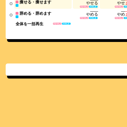
痩せる・痩せます
や
せ
る
や
せ
辞める・辞めます
や
め
る
や
め
全体を一括再生