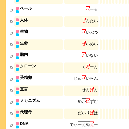
ベール
べ
ー
る
人体
じ
ん
た
い
生物
せ
い
ぶ
つ
生命
せ
い
め
い
胎内
た
い
な
い
クローン
く
ろ
ー
ん
受精卵
じ
ゅ
せ
い
ら
ん
宣言
せ
ん
げ
ん
メカニズム
め
か
に
ず
む
代理母
だ
い
り
は
は
DNA
で
ぃ
ー
え
ぬ
え
ー