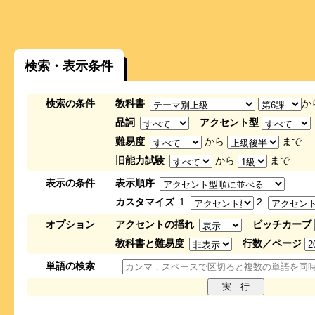
検索・表示条件
検索の条件
教科書
か
品詞
アクセント型
難易度
から
まで
旧能力試験
から
まで
表示の条件
表示順序
カスタマイズ
1.
2.
オプション
アクセントの揺れ
ピッチカーブ
教科書と難易度
行数／ページ
単語の検索