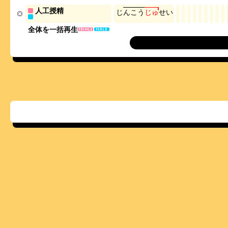
人工授精
じ
ん
こ
う
じ
ゅ
せ
い
全体を一括再生