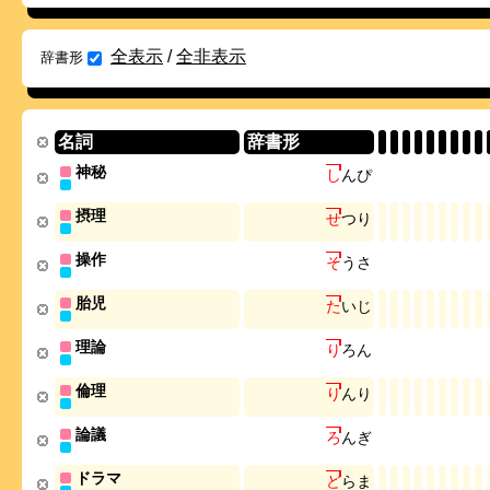
全表示
/
全非表示
辞書形
名詞
辞書形
神秘
し
ん
ぴ
摂理
せ
つ
り
操作
そ
う
さ
胎児
た
い
じ
理論
り
ろ
ん
倫理
り
ん
り
論議
ろ
ん
ぎ
ドラマ
ど
ら
ま