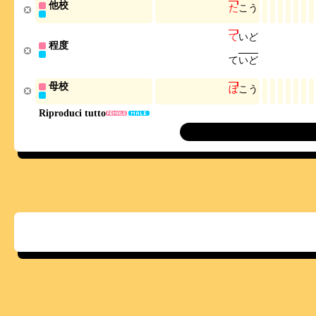
他校
た
こ
う
て
い
ど
程度
て
い
ど
母校
ぼ
こ
う
Riproduci tutto