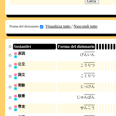
Visualizza tutto
/
Nascondi tutto
Forma del dizionario
Sostantivi
Forma del dizionario
原因
げ
ん
い
ん
公立
こ
う
り
つ
国立
こ
く
り
つ
実験
じ
っ
け
ん
順番
じ
ゅ
ん
ば
ん
専攻
せ
ん
こ
う