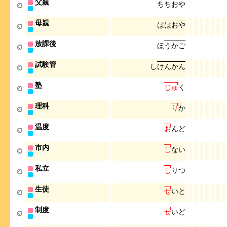
父親
ち
ち
お
や
母親
は
は
お
や
放課後
ほ
う
か
ご
試験管
し
け
ん
か
ん
塾
じ
ゅ
く
理科
り
か
温度
お
ん
ど
市内
し
な
い
私立
し
り
つ
生徒
せ
い
と
制度
せ
い
ど