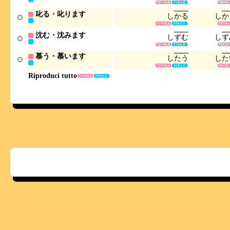
叱る・叱ります
し
か
る
し
か
沈む・沈みます
し
ず
む
し
ず
慕う・慕います
し
た
う
し
た
Riproduci tutto