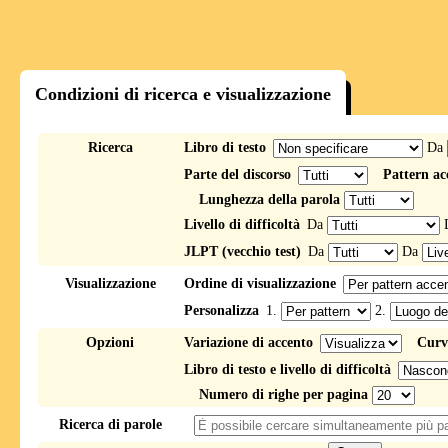
Condizioni di ricerca e visualizzazione
Ricerca
Libro di testo
Da
Parte del discorso
Pattern ac
Lunghezza della parola
Livello di difficoltà
Da
JLPT (vecchio test)
Da
Da
Visualizzazione
Ordine di visualizzazione
Personalizza
1.
2.
Opzioni
Variazione di accento
Curv
Libro di testo e livello di difficoltà
Numero di righe per pagina
Ricerca di parole