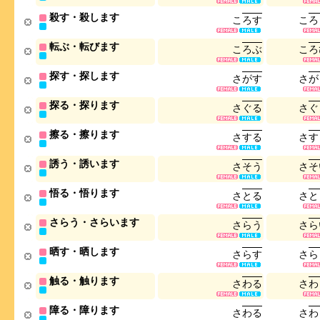
殺す・殺します
こ
ろ
す
こ
ろ
転ぶ・転びます
こ
ろ
ぶ
こ
ろ
探す・探します
さ
が
す
さ
が
探る・探ります
さ
ぐ
る
さ
ぐ
擦る・擦ります
さ
す
る
さ
す
誘う・誘います
さ
そ
う
さ
そ
悟る・悟ります
さ
と
る
さ
と
さらう・さらいます
さ
ら
う
さ
ら
晒す・晒します
さ
ら
す
さ
ら
触る・触ります
さ
わ
る
さ
わ
障る・障ります
さ
わ
る
さ
わ