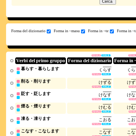
Forma del dizionario
Forma in ~masu
Forma in ~te
Forma in ~t
Verbi del primo gruppo
Forma del dizionario
Forma in 
暮らす・暮らします
く
ら
す
く
ら
削る・削ります
け
ず
る
け
ず
貶す・貶します
け
な
す
け
な
煙る・煙ります
け
む
る
け
む
凍る・凍ります
こ
お
る
こ
お
こなす・こなします
こ
な
す
こ
な