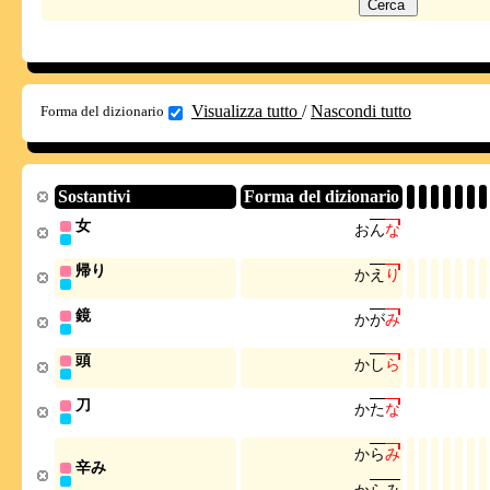
Visualizza tutto
/
Nascondi tutto
Forma del dizionario
Sostantivi
Forma del dizionario
女
お
ん
な
帰り
か
え
り
鏡
か
が
み
頭
か
し
ら
刀
か
た
な
か
ら
み
辛み