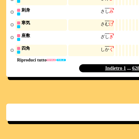
刺身
さ
し
み
寒気
さ
む
け
座敷
ざ
し
き
四角
し
か
く
Riproduci tutto
Indietro
1
...
62