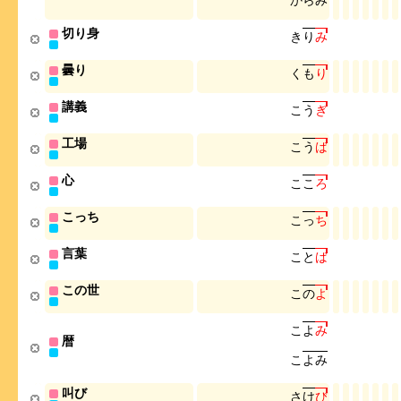
か
ら
み
切り身
き
り
み
曇り
く
も
り
講義
こ
う
ぎ
工場
こ
う
ば
心
こ
こ
ろ
こっち
こ
っ
ち
言葉
こ
と
ば
この世
こ
の
よ
こ
よ
み
暦
こ
よ
み
叫び
さ
け
び