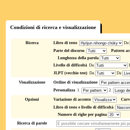
Condizioni di ricerca e visualizzazione
Ricerca
Libro di testo
Da
Parte del discorso
Pattern ac
Lunghezza della parola
Livello di difficoltà
Da
JLPT (vecchio test)
Da
Da
Visualizzazione
Ordine di visualizzazione
Personalizza
1.
2.
Opzioni
Variazione di accento
Curv
Libro di testo e livello di difficoltà
Numero di righe per pagina
Ricerca di parole