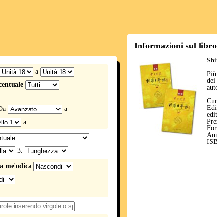
Informazioni sul libro
Shi
a
Più
dei
centuale
aut
Cur
Ed
Da
a
edi
Pre
a
For
Ann
ISB
3.
a melodica