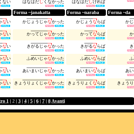
く
な
い
は
な
は
だ
し
く
な
か
っ
た
は
な
は
だ
し
け
れ
ば
Forma ~janakatta
Forma ~naraba
Forma ~da
ゃ
な
い
か
じ
ょ
う
じ
ゃ
な
か
っ
た
か
じ
ょ
う
な
ら
ば
か
じ
ゃ
な
い
か
っ
て
じ
ゃ
な
か
っ
た
か
っ
て
な
ら
ば
か
ゃ
な
い
き
が
る
じ
ゃ
な
か
っ
た
き
が
る
な
ら
ば
き
ゃ
な
い
ふ
め
い
じ
ゃ
な
か
っ
た
ふ
め
い
な
ら
ば
ふ
ゃ
な
い
あ
い
ま
い
じ
ゃ
な
か
っ
た
あ
い
ま
い
な
ら
ば
あ
い
ゃ
な
い
き
ょ
う
り
ょ
く
じ
ゃ
な
か
っ
た
き
ょ
う
り
ょ
く
な
ら
ば
き
ょ
う
り
tro
1
|
2
|
3
|
4
|
5
|
6
|
7
|
8
Avanti