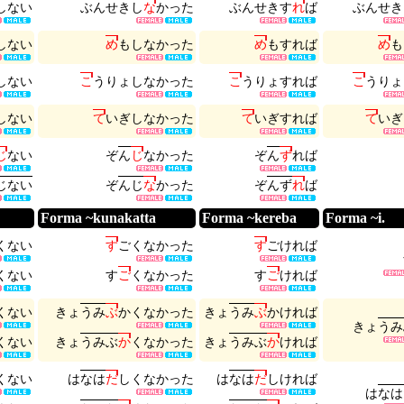
し
な
い
ぶ
ん
せ
き
し
な
か
っ
た
ぶ
ん
せ
き
す
れ
ば
ぶ
ん
せ
き
し
な
い
め
も
し
な
か
っ
た
め
も
す
れ
ば
め
も
し
な
い
こ
う
り
ょ
し
な
か
っ
た
こ
う
り
ょ
す
れ
ば
こ
う
り
ょ
し
な
い
て
い
ぎ
し
な
か
っ
た
て
い
ぎ
す
れ
ば
て
い
ぎ
じ
な
い
ぞ
ん
じ
な
か
っ
た
ぞ
ん
ず
れ
ば
じ
な
い
ぞ
ん
じ
な
か
っ
た
ぞ
ん
ず
れ
ば
Forma ~kunakatta
Forma ~kereba
Forma ~i.
く
な
い
す
ご
く
な
か
っ
た
す
ご
け
れ
ば
く
な
い
す
ご
く
な
か
っ
た
す
ご
け
れ
ば
く
な
い
き
ょ
う
み
ぶ
か
く
な
か
っ
た
き
ょ
う
み
ぶ
か
け
れ
ば
き
ょ
う
み
く
な
い
き
ょ
う
み
ぶ
か
く
な
か
っ
た
き
ょ
う
み
ぶ
か
け
れ
ば
く
な
い
は
な
は
だ
し
く
な
か
っ
た
は
な
は
だ
し
け
れ
ば
は
な
は