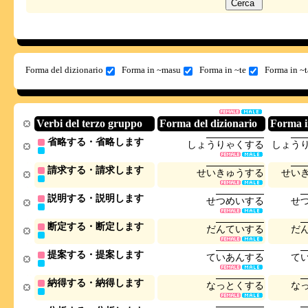
Forma del dizionario
Forma in ~masu
Forma in ~te
Forma in ~t
Verbi del terzo gruppo
Forma del dizionario
Forma 
省略する・省略します
し
ょ
う
り
ゃ
く
す
る
し
ょ
う
請求する・請求します
せ
い
き
ゅ
う
す
る
せ
い
説明する・説明します
せ
つ
め
い
す
る
せ
断定する・断定します
だ
ん
て
い
す
る
だ
提案する・提案します
て
い
あ
ん
す
る
て
納得する・納得します
な
っ
と
く
す
る
な