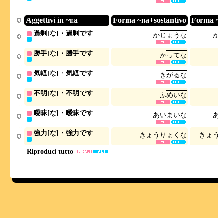
Aggettivi in ~na
Forma ~na+sostantivo
Forma 
過剰[な]・過剰です
か
じ
ょ
う
な
勝手[な]・勝手です
か
っ
て
な
気軽[な]・気軽です
き
が
る
な
不明[な]・不明です
ふ
め
い
な
曖昧[な]・曖昧です
あ
い
ま
い
な
強力[な]・強力です
き
ょ
う
り
ょ
く
な
き
ょ
Riproduci tutto