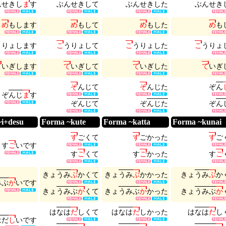
ん
せ
き
し
ま
す
ぶ
ん
せ
き
し
て
ぶ
ん
せ
き
し
た
ぶ
ん
せ
き
め
も
し
ま
す
め
も
し
て
め
も
し
た
め
も
う
り
ょ
し
ま
す
こ
う
り
ょ
し
て
こ
う
り
ょ
し
た
こ
う
り
ょ
て
い
ぎ
し
ま
す
て
い
ぎ
し
て
て
い
ぎ
し
た
て
い
ぎ
ぞ
ん
じ
て
ぞ
ん
じ
た
ぞ
ん
ぞ
ん
じ
ま
す
ぞ
ん
じ
て
ぞ
ん
じ
た
ぞ
ん
i+desu
Forma ~kute
Forma ~katta
Forma ~kunai
す
ご
く
て
す
ご
か
っ
た
す
ご
す
ご
い
で
す
す
ご
く
て
す
ご
か
っ
た
す
ご
き
ょ
う
み
ぶ
か
く
て
き
ょ
う
み
ぶ
か
か
っ
た
き
ょ
う
み
ぶ
か
み
ぶ
か
い
で
す
き
ょ
う
み
ぶ
か
く
て
き
ょ
う
み
ぶ
か
か
っ
た
き
ょ
う
み
ぶ
か
は
な
は
だ
し
く
て
は
な
は
だ
し
か
っ
た
は
な
は
だ
し
は
だ
し
い
で
す