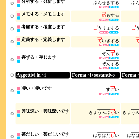
分析する・分析します
ぶ
ん
せ
き
す
る
ぶ
メモする・メモします
め
も
す
る
考慮する・考慮します
こ
う
り
ょ
す
る
こ
定義する・定義します
て
い
ぎ
す
る
ぞ
ん
ず
る
存ずる・存じます
ぞ
ん
ず
る
Aggettivi in ~i
Forma ~i+sostantivo
Forma ~
凄い・凄いです
す
ご
い
興味深い・興味深いです
き
ょ
う
み
ぶ
か
い
き
ょ
う
甚だしい・甚だしいです
は
な
は
だ
し
い
は
な