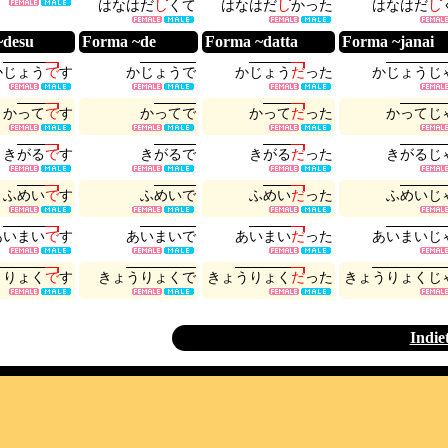
は
な
は
だ
し
く
て
は
な
は
だ
し
か
っ
た
は
な
は
だ
し
~desu
Forma ~de
Forma ~datta
Forma ~janai
か
じ
ょ
う
で
す
か
じ
ょ
う
で
か
じ
ょ
う
だ
っ
た
か
じ
ょ
う
じ
か
っ
て
で
す
か
っ
て
で
か
っ
て
だ
っ
た
か
っ
て
じ
き
が
る
で
す
き
が
る
で
き
が
る
だ
っ
た
き
が
る
じ
ふ
め
い
で
す
ふ
め
い
で
ふ
め
い
だ
っ
た
ふ
め
い
じ
あ
い
ま
い
で
す
あ
い
ま
い
で
あ
い
ま
い
だ
っ
た
あ
い
ま
い
じ
う
り
ょ
く
で
す
き
ょ
う
り
ょ
く
で
き
ょ
う
り
ょ
く
だ
っ
た
き
ょ
う
り
ょ
く
じ
Indie