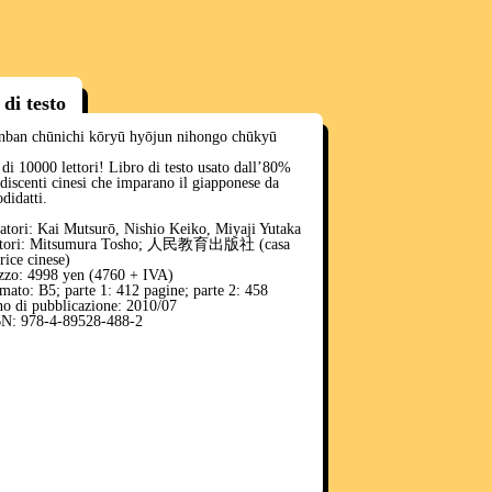
 di testo
nban chūnichi kōryū hyōjun nihongo chūkyū
 di 10000 lettori! Libro di testo usato dall’80%
 discenti cinesi che imparano il giapponese da
odidatti.
atori: Kai Mutsurō, Nishio Keiko, Miyaji Yutaka
itori: Mitsumura Tosho; 人民教育出版社 (casa
trice cinese)
zzo: 4998 yen (4760 + IVA)
mato: B5; parte 1: 412 pagine; parte 2: 458
o di pubblicazione: 2010/07
N: 978-4-89528-488-2