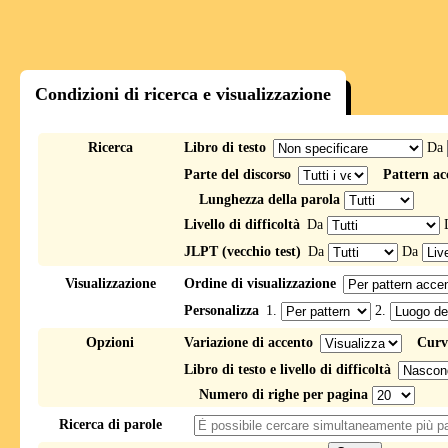
Condizioni di ricerca e visualizzazione
Ricerca
Libro di testo
Da
Parte del discorso
Pattern ac
Lunghezza della parola
Livello di difficoltà
Da
JLPT (vecchio test)
Da
Da
Visualizzazione
Ordine di visualizzazione
Personalizza
1.
2.
Opzioni
Variazione di accento
Curv
Libro di testo e livello di difficoltà
Numero di righe per pagina
Ricerca di parole