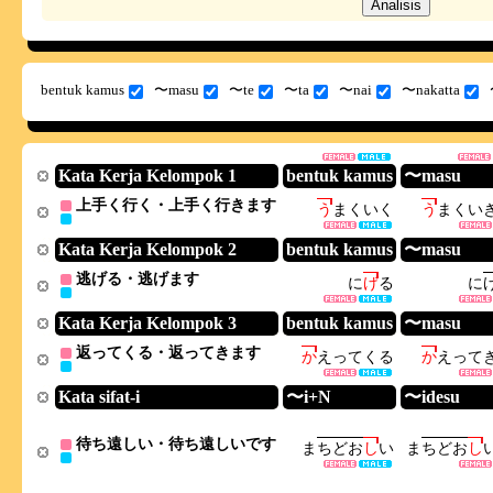
bentuk kamus
〜masu
〜te
〜ta
〜nai
〜nakatta
Kata Kerja Kelompok 1
bentuk kamus
〜masu
上手く行く・上手く行きます
う
ま
く
い
く
う
ま
く
い
Kata Kerja Kelompok 2
bentuk kamus
〜masu
逃げる・逃げます
に
げ
る
に
Kata Kerja Kelompok 3
bentuk kamus
〜masu
返ってくる・返ってきます
か
え
っ
て
く
る
か
え
っ
て
Kata sifat-i
〜i+N
〜idesu
待ち遠しい・待ち遠しいです
ま
ち
ど
お
し
い
ま
ち
ど
お
し