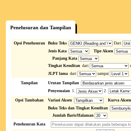
Penelusuran dan Tampilan
Opsi Penelusuran
Buku Teks
Dari
Jenis Kata
Tipe Aksen
Panjang Kata
Tingkat Kesulitan
dari
s
JLPT lama
dari
sampai
Tampilan
Urutan Tampilan
Penyesuaian
1.
2.
Opsi Tambahan
Variasi Aksen
Kurva Aksen
Buku Teks dan Tingkat Kesulitan
Jumlah Baris/Halaman
Penelusuran Kata