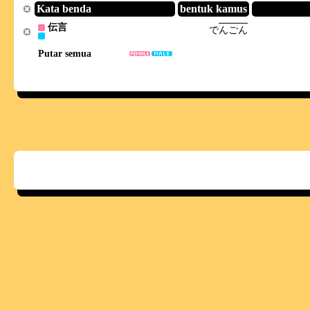
Kata benda
bentuk kamus
伝言
で
ん
ご
ん
Putar semua