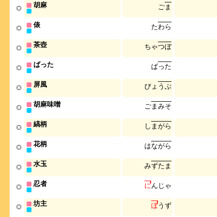
胡麻
ご
ま
俵
た
わ
ら
茶壺
ち
ゃ
つ
ぼ
ばった
ば
っ
た
屏風
び
ょ
う
ぶ
胡麻味噌
ご
ま
み
そ
縞柄
し
ま
が
ら
花柄
は
な
が
ら
水玉
み
ず
た
ま
忍者
に
ん
じ
ゃ
坊主
ぼ
う
ず