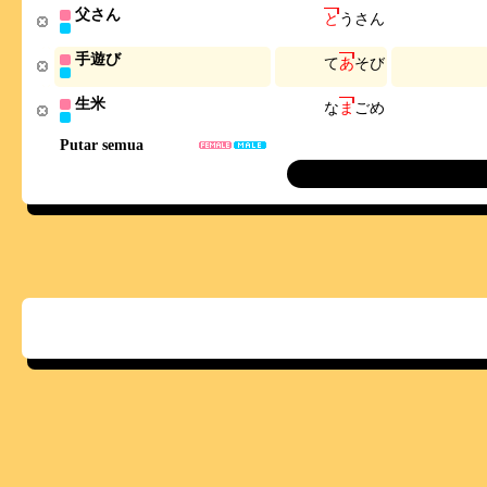
父さん
と
う
さ
ん
手遊び
て
あ
そ
び
生米
な
ま
ご
め
Putar semua