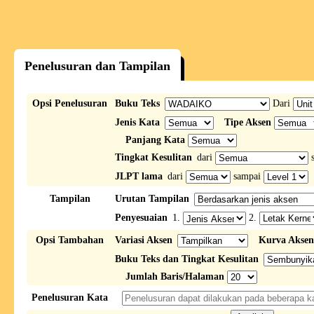
Penelusuran dan Tampilan
Opsi Penelusuran
Buku Teks
Dari
Jenis Kata
Tipe Aksen
Panjang Kata
Tingkat Kesulitan
dari
s
JLPT lama
dari
sampai
Tampilan
Urutan Tampilan
Penyesuaian
1.
2.
Opsi Tambahan
Variasi Aksen
Kurva Aksen
Buku Teks dan Tingkat Kesulitan
Jumlah Baris/Halaman
Penelusuran Kata