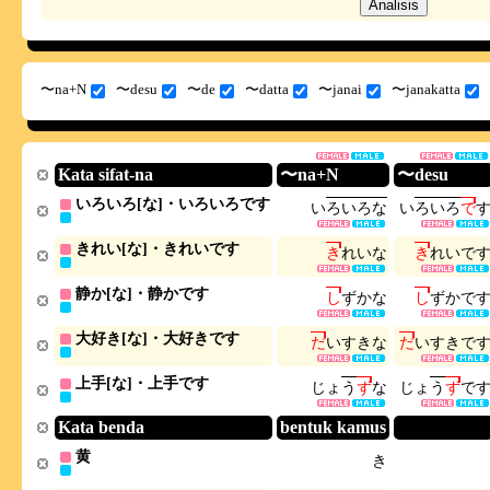
〜na+N
〜desu
〜de
〜datta
〜janai
〜janakatta
Kata sifat-na
〜na+N
〜desu
いろいろ[な]・いろいろです
い
ろ
い
ろ
な
い
ろ
い
ろ
で
きれい[な]・きれいです
き
れ
い
な
き
れ
い
で
静か[な]・静かです
し
ず
か
な
し
ず
か
で
大好き[な]・大好きです
だ
い
す
き
な
だ
い
す
き
で
上手[な]・上手です
じ
ょ
う
ず
な
じ
ょ
う
ず
で
Kata benda
bentuk kamus
黄
き