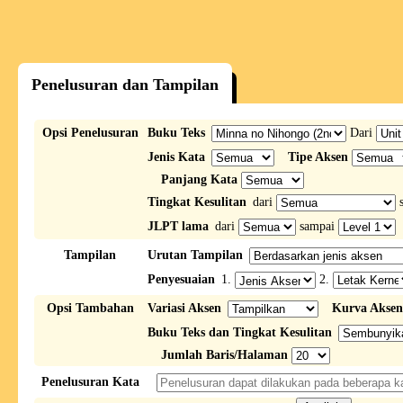
Penelusuran dan Tampilan
Opsi Penelusuran
Buku Teks
Dari
Jenis Kata
Tipe Aksen
Panjang Kata
Tingkat Kesulitan
dari
s
JLPT lama
dari
sampai
Tampilan
Urutan Tampilan
Penyesuaian
1.
2.
Opsi Tambahan
Variasi Aksen
Kurva Aksen
Buku Teks dan Tingkat Kesulitan
Jumlah Baris/Halaman
Penelusuran Kata