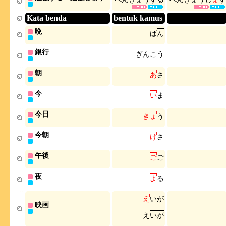
Kata benda
bentuk kamus
晩
ば
ん
銀行
ぎ
ん
こ
う
朝
あ
さ
今
い
ま
今日
き
ょ
う
今朝
け
さ
午後
ご
ご
夜
よ
る
え
い
が
映画
え
い
が