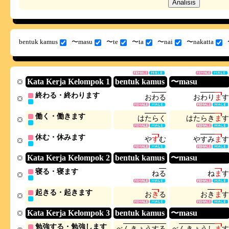
bentuk kamus
〜masu
〜te
〜ta
〜nai
〜nakatta
Kata Kerja Kelompok 1
bentuk kamus
〜masu
終わる・終わります
お
わ
る
お
わ
り
ま
す
働く・働きます
は
た
ら
く
は
た
ら
き
ま
す
休む・休みます
や
す
む
や
す
み
ま
す
Kata Kerja Kelompok 2
bentuk kamus
〜masu
寝る・寝ます
ね
る
ね
ま
す
起きる・起きます
お
き
る
お
き
ま
す
Kata Kerja Kelompok 3
bentuk kamus
〜masu
勉強する・勉強します
べ
ん
き
ょ
う
す
る
べ
ん
き
ょ
う
し
ま
す