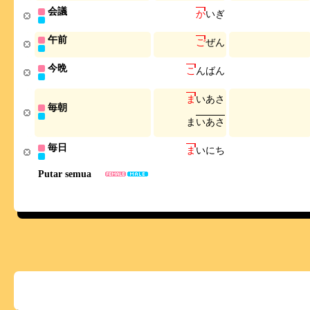
会議
か
い
ぎ
午前
ご
ぜ
ん
今晩
こ
ん
ば
ん
ま
い
あ
さ
毎朝
ま
い
あ
さ
毎日
ま
い
に
ち
Putar semua