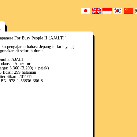
s
Japanese For Busy People II (AJALT)"
uku pengajaran bahasa Jepang terlaris yang
igunakan di seluruh dunia.
enulis: AJALT
odansha Amer Inc
arga: 3.360 (3.200) + pajak)
5 Edisi: 299 halaman
iterbitkan: 2011/11
SBN: 978-1-56836-386-8