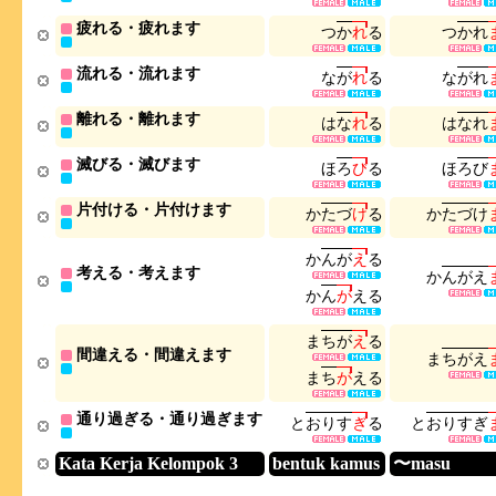
疲れる・疲れます
つ
か
れ
る
つ
か
れ
流れる・流れます
な
が
れ
る
な
が
れ
離れる・離れます
は
な
れ
る
は
な
れ
滅びる・滅びます
ほ
ろ
び
る
ほ
ろ
び
片付ける・片付けます
か
た
づ
け
る
か
た
づ
け
か
ん
が
え
る
考える・考えます
か
ん
が
え
か
ん
が
え
る
ま
ち
が
え
る
間違える・間違えます
ま
ち
が
え
ま
ち
が
え
る
通り過ぎる・通り過ぎます
と
お
り
す
ぎ
る
と
お
り
す
ぎ
Kata Kerja Kelompok 3
bentuk kamus
〜masu