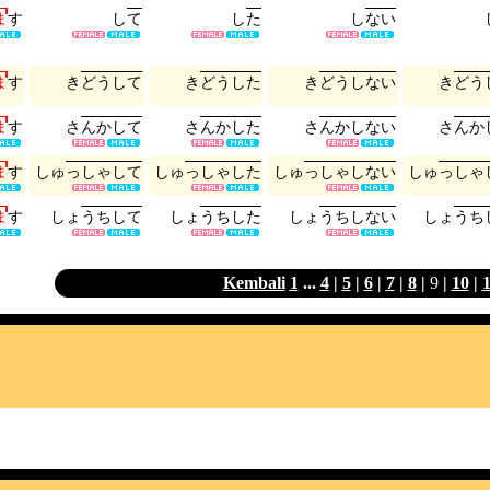
ま
す
し
て
し
た
し
な
い
ま
す
き
ど
う
し
て
き
ど
う
し
た
き
ど
う
し
な
い
き
ど
う
ま
す
さ
ん
か
し
て
さ
ん
か
し
た
さ
ん
か
し
な
い
さ
ん
か
ま
す
し
ゅ
っ
し
ゃ
し
て
し
ゅ
っ
し
ゃ
し
た
し
ゅ
っ
し
ゃ
し
な
い
し
ゅ
っ
し
ゃ
ま
す
し
ょ
う
ち
し
て
し
ょ
う
ち
し
た
し
ょ
う
ち
し
な
い
し
ょ
う
ち
Kembali
1
...
4
|
5
|
6
|
7
|
8
|
9
|
10
|
1