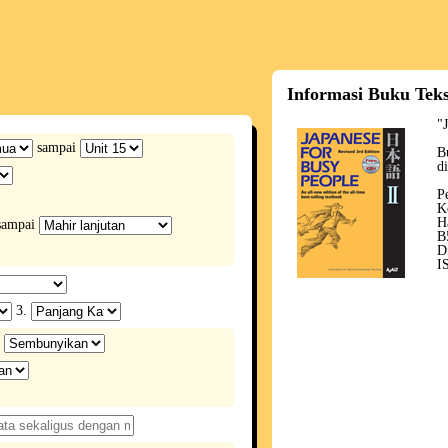
Informasi Buku Tek
"
sampai
B
d
P
K
H
ampai
B
D
I
3.