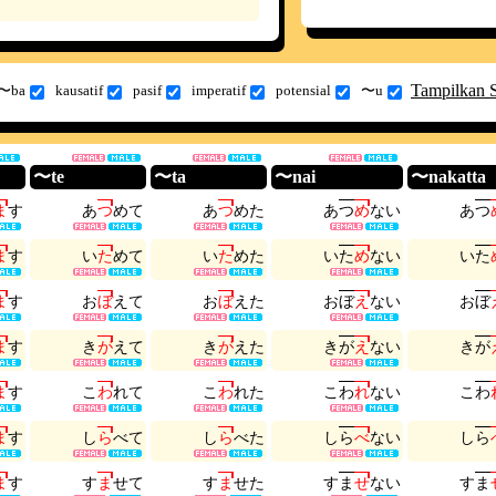
Tampilkan 
〜ba
kausatif
pasif
imperatif
potensial
〜u
〜te
〜ta
〜nai
〜nakatta
ま
す
あ
つ
め
て
あ
つ
め
た
あ
つ
め
な
い
あ
つ
ま
す
い
た
め
て
い
た
め
た
い
た
め
な
い
い
た
ま
す
お
ぼ
え
て
お
ぼ
え
た
お
ぼ
え
な
い
お
ぼ
ま
す
き
が
え
て
き
が
え
た
き
が
え
な
い
き
が
ま
す
こ
わ
れ
て
こ
わ
れ
た
こ
わ
れ
な
い
こ
わ
ま
す
し
ら
べ
て
し
ら
べ
た
し
ら
べ
な
い
し
ら
ま
す
す
ま
せ
て
す
ま
せ
た
す
ま
せ
な
い
す
ま