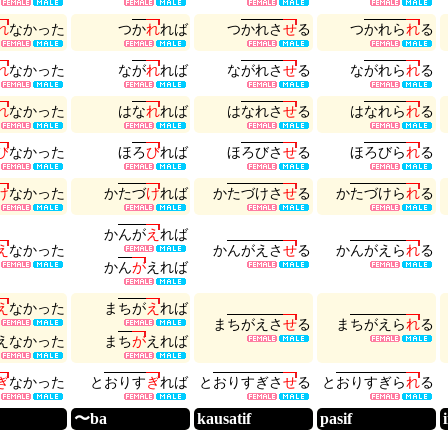
れ
な
か
っ
た
つ
か
れ
れ
ば
つ
か
れ
さ
せ
る
つ
か
れ
ら
れ
る
れ
な
か
っ
た
な
が
れ
れ
ば
な
が
れ
さ
せ
る
な
が
れ
ら
れ
る
れ
な
か
っ
た
は
な
れ
れ
ば
は
な
れ
さ
せ
る
は
な
れ
ら
れ
る
び
な
か
っ
た
ほ
ろ
び
れ
ば
ほ
ろ
び
さ
せ
る
ほ
ろ
び
ら
れ
る
け
な
か
っ
た
か
た
づ
け
れ
ば
か
た
づ
け
さ
せ
る
か
た
づ
け
ら
れ
る
か
ん
が
え
れ
ば
え
な
か
っ
た
か
ん
が
え
さ
せ
る
か
ん
が
え
ら
れ
る
か
ん
が
え
れ
ば
え
な
か
っ
た
ま
ち
が
え
れ
ば
ま
ち
が
え
さ
せ
る
ま
ち
が
え
ら
れ
る
え
な
か
っ
た
ま
ち
が
え
れ
ば
ぎ
な
か
っ
た
と
お
り
す
ぎ
れ
ば
と
お
り
す
ぎ
さ
せ
る
と
お
り
す
ぎ
ら
れ
る
〜ba
kausatif
pasif