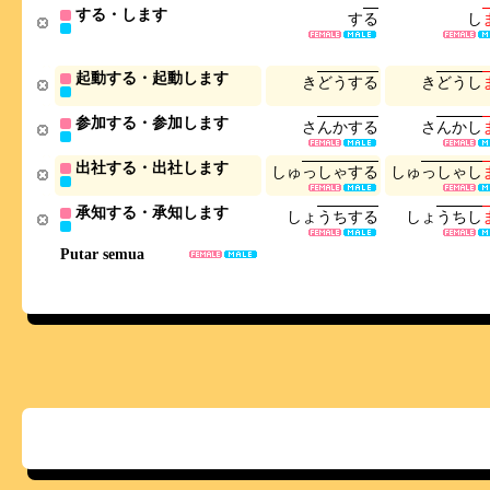
する・します
す
る
し
起動する・起動します
き
ど
う
す
る
き
ど
う
し
参加する・参加します
さ
ん
か
す
る
さ
ん
か
し
出社する・出社します
し
ゅ
っ
し
ゃ
す
る
し
ゅ
っ
し
ゃ
し
承知する・承知します
し
ょ
う
ち
す
る
し
ょ
う
ち
し
Putar semua