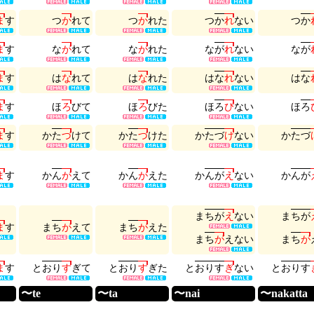
ま
す
つ
か
れ
て
つ
か
れ
た
つ
か
れ
な
い
つ
か
ま
す
な
が
れ
て
な
が
れ
た
な
が
れ
な
い
な
が
ま
す
は
な
れ
て
は
な
れ
た
は
な
れ
な
い
は
な
ま
す
ほ
ろ
び
て
ほ
ろ
び
た
ほ
ろ
び
な
い
ほ
ろ
ま
す
か
た
づ
け
て
か
た
づ
け
た
か
た
づ
け
な
い
か
た
づ
ま
す
か
ん
が
え
て
か
ん
が
え
た
か
ん
が
え
な
い
か
ん
が
ま
ち
が
え
な
い
ま
ち
が
ま
す
ま
ち
が
え
て
ま
ち
が
え
た
ま
ち
が
え
な
い
ま
ち
が
ま
す
と
お
り
す
ぎ
て
と
お
り
す
ぎ
た
と
お
り
す
ぎ
な
い
と
お
り
す
〜te
〜ta
〜nai
〜nakatta