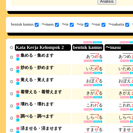
bentuk kamus
〜masu
〜te
〜ta
〜nai
〜nakatta
Kata Kerja Kelompok 2
bentuk kamus
〜masu
集める・集めます
あ
つ
め
る
あ
つ
め
炒める・炒めます
い
た
め
る
い
た
め
覚える・覚えます
お
ぼ
え
る
お
ぼ
え
着替える・着替えます
き
が
え
る
き
が
え
壊れる・壊れます
こ
わ
れ
る
こ
わ
れ
調べる・調べます
し
ら
べ
る
し
ら
べ
済ませる・済ませます
す
ま
せ
る
す
ま
せ