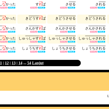
し
な
か
っ
た
す
れ
ば
さ
せ
る
さ
れ
る
し
な
か
っ
た
き
ど
う
す
れ
ば
き
ど
う
さ
せ
る
き
ど
う
さ
れ
る
し
な
か
っ
た
さ
ん
か
す
れ
ば
さ
ん
か
さ
せ
る
さ
ん
か
さ
れ
る
し
な
か
っ
た
し
ゅ
っ
し
ゃ
す
れ
ば
し
ゅ
っ
し
ゃ
さ
せ
る
し
ゅ
っ
し
ゃ
さ
れ
る
し
な
か
っ
た
し
ょ
う
ち
す
れ
ば
し
ょ
う
ち
さ
せ
る
し
ょ
う
ち
さ
れ
る
1
|
12
|
13
|
14
...
54
Lanjut
L