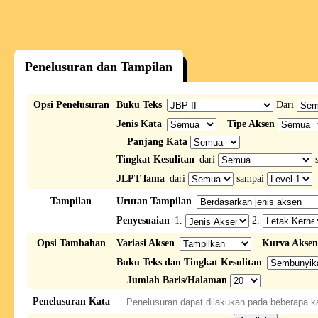
Penelusuran dan Tampilan
Opsi Penelusuran
Buku Teks
Dari
Jenis Kata
Tipe Aksen
Panjang Kata
Tingkat Kesulitan
dari
s
JLPT lama
dari
sampai
Tampilan
Urutan Tampilan
Penyesuaian
1.
2.
Opsi Tambahan
Variasi Aksen
Kurva Aksen
Buku Teks dan Tingkat Kesulitan
Jumlah Baris/Halaman
Penelusuran Kata