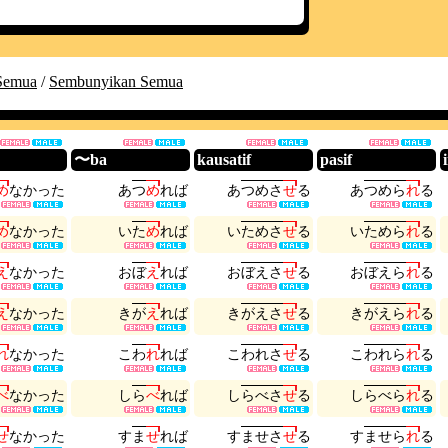
Semua
/
Sembunyikan Semua
〜ba
kausatif
pasif
め
な
か
っ
た
あ
つ
め
れ
ば
あ
つ
め
さ
せ
る
あ
つ
め
ら
れ
る
め
な
か
っ
た
い
た
め
れ
ば
い
た
め
さ
せ
る
い
た
め
ら
れ
る
え
な
か
っ
た
お
ぼ
え
れ
ば
お
ぼ
え
さ
せ
る
お
ぼ
え
ら
れ
る
え
な
か
っ
た
き
が
え
れ
ば
き
が
え
さ
せ
る
き
が
え
ら
れ
る
れ
な
か
っ
た
こ
わ
れ
れ
ば
こ
わ
れ
さ
せ
る
こ
わ
れ
ら
れ
る
べ
な
か
っ
た
し
ら
べ
れ
ば
し
ら
べ
さ
せ
る
し
ら
べ
ら
れ
る
せ
な
か
っ
た
す
ま
せ
れ
ば
す
ま
せ
さ
せ
る
す
ま
せ
ら
れ
る