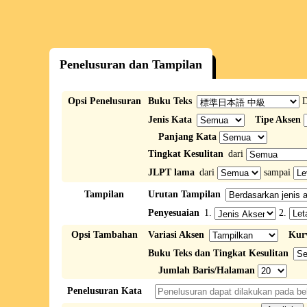
Penelusuran dan Tampilan
Opsi Penelusuran
Buku Teks
D
Jenis Kata
Tipe Aksen
Panjang Kata
Tingkat Kesulitan
dari
JLPT lama
dari
sampai
Tampilan
Urutan Tampilan
Penyesuaian
1.
2.
Opsi Tambahan
Variasi Aksen
Kur
Buku Teks dan Tingkat Kesulitan
Jumlah Baris/Halaman
Penelusuran Kata