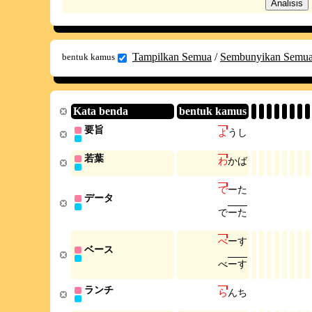
Tampilkan Semua
/
Sembunyikan Semu
bentuk kamus
Kata benda
bentuk kamus
要旨
よ
う
し
若葉
わ
か
ば
で
ー
た
データ
で
ー
た
べ
ー
す
ベース
べ
ー
す
ランチ
ら
ん
ち