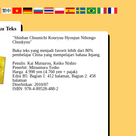
ku Teks
"Shinban Chuunichi Kouryuu Hyoujun Nihongo
Chuukyuu"
Buku teks yang menjadi favorit lebih dari 80%
pembelajar China yang mempelajari bahasa Jepang.
Penulis: Kai Mutsurou, Keiko Nishio
Penerbit: Mitsumura Tosho
Harga: 4.998 yen (4.760 yen + pajak)
Edisi B5: Bagian 1: 412 halaman, Bagian 2: 458
halaman
Diterbitkan: 2010/07
ISBN: 978-4-89528-488-2