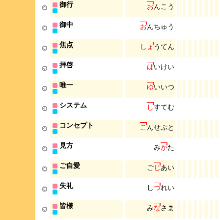
御行
お
ん
こ
う
御中
お
ん
ち
ゅ
う
焦点
し
ょ
う
て
ん
拝啓
は
い
け
い
唯一
ゆ
い
い
つ
システム
し
す
て
む
コンセプト
こ
ん
せ
ぷ
と
見方
み
か
た
ご自愛
ご
じ
あ
い
失礼
し
つ
れ
い
皆様
み
な
さ
ま