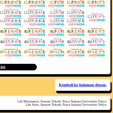
に
ぎ
わ
さ
せ
る
に
ぎ
わ
さ
れ
る
に
ぎ
わ
せ
に
ぎ
わ
せ
る
に
ぎ
わ
そ
う
に
げ
だ
さ
せ
る
に
げ
だ
さ
れ
る
に
げ
だ
せ
に
げ
だ
せ
る
に
げ
だ
そ
う
に
げ
だ
さ
せ
る
に
げ
だ
さ
れ
る
に
げ
だ
せ
に
げ
だ
せ
る
ぬ
き
と
ら
せ
る
ぬ
き
と
ら
れ
る
ぬ
き
と
れ
ぬ
き
と
れ
る
ぬ
き
と
ろ
う
ぬ
け
だ
さ
せ
る
ぬ
け
だ
さ
れ
る
ぬ
け
だ
せ
ぬ
け
だ
せ
る
ぬ
け
だ
そ
う
の
っ
と
ら
せ
る
の
っ
と
ら
れ
る
の
っ
と
れ
の
っ
と
れ
る
の
っ
と
ろ
う
jut
Kembali ke halaman depan.
Lab Minematsu, Jurusan Teknik, Pasca Sarjana Universitas Tokyo
Lab Saito, Jurusan Teknik, Pasca Sarjana Universitas Tokyo