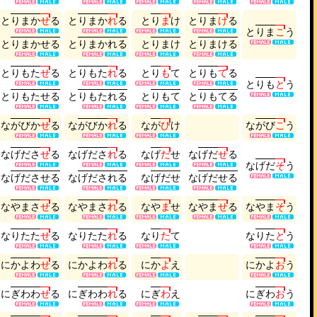
と
り
ま
か
せ
る
と
り
ま
か
れ
る
と
り
ま
け
と
り
ま
け
る
と
り
ま
こ
う
と
り
ま
か
せ
る
と
り
ま
か
れ
る
と
り
ま
け
と
り
ま
け
る
と
り
も
た
せ
る
と
り
も
た
れ
る
と
り
も
て
と
り
も
て
る
と
り
も
と
う
と
り
も
た
せ
る
と
り
も
た
れ
る
と
り
も
て
と
り
も
て
る
な
が
び
か
せ
る
な
が
び
か
れ
る
な
が
び
け
な
が
び
こ
う
な
げ
だ
さ
せ
る
な
げ
だ
さ
れ
る
な
げ
だ
せ
な
げ
だ
せ
る
な
げ
だ
そ
う
な
げ
だ
さ
せ
る
な
げ
だ
さ
れ
る
な
げ
だ
せ
な
げ
だ
せ
る
な
や
ま
さ
せ
る
な
や
ま
さ
れ
る
な
や
ま
せ
な
や
ま
せ
る
な
や
ま
そ
う
な
り
た
た
せ
る
な
り
た
た
れ
る
な
り
た
て
な
り
た
と
う
に
か
よ
わ
せ
る
に
か
よ
わ
れ
る
に
か
よ
え
に
か
よ
お
う
に
ぎ
わ
わ
せ
る
に
ぎ
わ
わ
れ
る
に
ぎ
わ
え
に
ぎ
わ
お
う