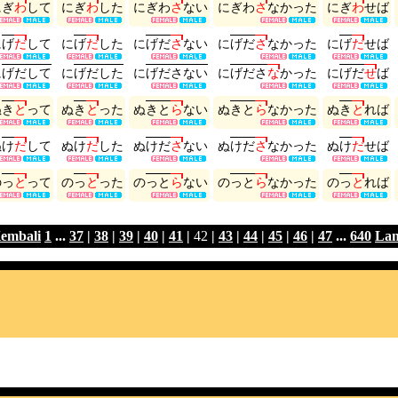
に
ぎ
わ
し
て
に
ぎ
わ
し
た
に
ぎ
わ
さ
な
い
に
ぎ
わ
さ
な
か
っ
た
に
ぎ
わ
せ
ば
に
げ
だ
し
て
に
げ
だ
し
た
に
げ
だ
さ
な
い
に
げ
だ
さ
な
か
っ
た
に
げ
だ
せ
ば
に
げ
だ
し
て
に
げ
だ
し
た
に
げ
だ
さ
な
い
に
げ
だ
さ
な
か
っ
た
に
げ
だ
せ
ば
ぬ
き
と
っ
て
ぬ
き
と
っ
た
ぬ
き
と
ら
な
い
ぬ
き
と
ら
な
か
っ
た
ぬ
き
と
れ
ば
ぬ
け
だ
し
て
ぬ
け
だ
し
た
ぬ
け
だ
さ
な
い
ぬ
け
だ
さ
な
か
っ
た
ぬ
け
だ
せ
ば
の
っ
と
っ
て
の
っ
と
っ
た
の
っ
と
ら
な
い
の
っ
と
ら
な
か
っ
た
の
っ
と
れ
ば
embali
1
...
37
|
38
|
39
|
40
|
41
|
42
|
43
|
44
|
45
|
46
|
47
...
640
Lan