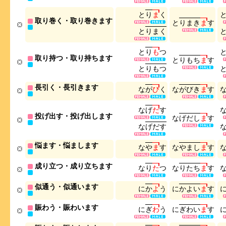
と
り
ま
く
取り巻く・取り巻きます
と
り
ま
き
ま
す
と
り
ま
く
と
り
も
つ
取り持つ・取り持ちます
と
り
も
ち
ま
す
と
り
も
つ
長引く・長引きます
な
が
び
く
な
が
び
き
ま
す
な
げ
だ
す
投げ出す・投げ出します
な
げ
だ
し
ま
す
な
げ
だ
す
悩ます・悩まします
な
や
ま
す
な
や
ま
し
ま
す
成り立つ・成り立ちます
な
り
た
つ
な
り
た
ち
ま
す
似通う・似通います
に
か
よ
う
に
か
よ
い
ま
す
賑わう・賑わいます
に
ぎ
わ
う
に
ぎ
わ
い
ま
す