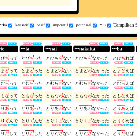
Tampilkan 
〜ba
kausatif
pasif
imperatif
potensial
〜u
te
〜ta
〜nai
〜nakatta
〜ba
と
び
ち
っ
て
と
び
ち
っ
た
と
び
ち
ら
な
い
と
び
ち
ら
な
か
っ
た
と
び
ち
れ
ば
と
ま
ど
っ
て
と
ま
ど
っ
た
と
ま
ど
わ
な
い
と
ま
ど
わ
な
か
っ
た
と
ま
ど
え
ば
と
む
ら
っ
て
と
む
ら
っ
た
と
む
ら
わ
な
い
と
む
ら
わ
な
か
っ
た
と
む
ら
え
ば
と
も
な
っ
て
と
も
な
っ
た
と
も
な
わ
な
い
と
も
な
わ
な
か
っ
た
と
も
な
え
ば
と
り
あ
っ
て
と
り
あ
っ
た
と
り
あ
わ
な
い
と
り
あ
わ
な
か
っ
た
と
り
あ
え
ば
と
り
く
ん
で
と
り
く
ん
だ
と
り
く
ま
な
い
と
り
く
ま
な
か
っ
た
と
り
く
め
ば
と
り
だ
し
て
と
り
だ
し
た
と
り
だ
さ
な
い
と
り
だ
さ
な
か
っ
た
と
り
だ
せ
ば