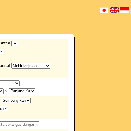
ampai
ampai
3.