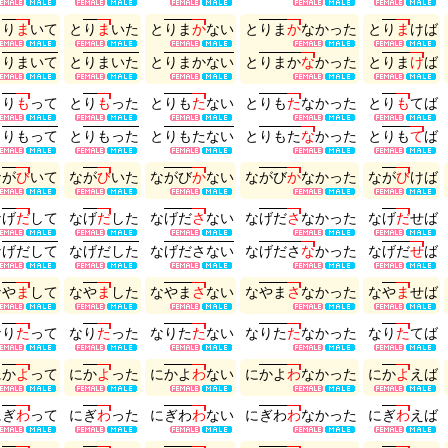
と
り
ま
い
て
と
り
ま
い
た
と
り
ま
か
な
い
と
り
ま
か
な
か
っ
た
と
り
ま
け
ば
と
り
ま
い
て
と
り
ま
い
た
と
り
ま
か
な
い
と
り
ま
か
な
か
っ
た
と
り
ま
け
ば
と
り
も
っ
て
と
り
も
っ
た
と
り
も
た
な
い
と
り
も
た
な
か
っ
た
と
り
も
て
ば
と
り
も
っ
て
と
り
も
っ
た
と
り
も
た
な
い
と
り
も
た
な
か
っ
た
と
り
も
て
ば
な
が
び
い
て
な
が
び
い
た
な
が
び
か
な
い
な
が
び
か
な
か
っ
た
な
が
び
け
ば
な
げ
だ
し
て
な
げ
だ
し
た
な
げ
だ
さ
な
い
な
げ
だ
さ
な
か
っ
た
な
げ
だ
せ
ば
な
げ
だ
し
て
な
げ
だ
し
た
な
げ
だ
さ
な
い
な
げ
だ
さ
な
か
っ
た
な
げ
だ
せ
ば
な
や
ま
し
て
な
や
ま
し
た
な
や
ま
さ
な
い
な
や
ま
さ
な
か
っ
た
な
や
ま
せ
ば
な
り
た
っ
て
な
り
た
っ
た
な
り
た
た
な
い
な
り
た
た
な
か
っ
た
な
り
た
て
ば
に
か
よ
っ
て
に
か
よ
っ
た
に
か
よ
わ
な
い
に
か
よ
わ
な
か
っ
た
に
か
よ
え
ば
に
ぎ
わ
っ
て
に
ぎ
わ
っ
た
に
ぎ
わ
わ
な
い
に
ぎ
わ
わ
な
か
っ
た
に
ぎ
わ
え
ば