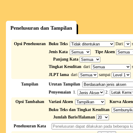
Penelusuran dan Tampilan
Opsi Penelusuran
Buku Teks
Dari
s
Jenis Kata
Tipe Aksen
Panjang Kata
Tingkat Kesulitan
dari
s
JLPT lama
dari
sampai
Tampilan
Urutan Tampilan
Penyesuaian
1.
2.
Opsi Tambahan
Variasi Aksen
Kurva Aksen
Buku Teks dan Tingkat Kesulitan
Jumlah Baris/Halaman
Penelusuran Kata