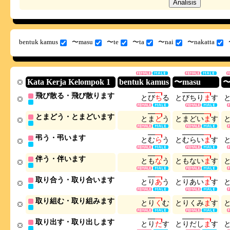
bentuk kamus
〜masu
〜te
〜ta
〜nai
〜nakatta
Kata Kerja Kelompok 1
bentuk kamus
〜masu
〜
飛び散る・飛び散ります
と
び
ち
る
と
び
ち
り
ま
す
とまどう・とまどいます
と
ま
ど
う
と
ま
ど
い
ま
す
弔う・弔います
と
む
ら
う
と
む
ら
い
ま
す
伴う・伴います
と
も
な
う
と
も
な
い
ま
す
取り合う・取り合います
と
り
あ
う
と
り
あ
い
ま
す
取り組む・取り組みます
と
り
く
む
と
り
く
み
ま
す
取り出す・取り出します
と
り
だ
す
と
り
だ
し
ま
す