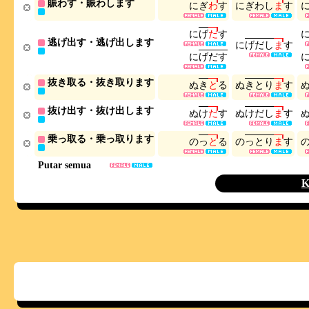
賑わす・賑わします
に
ぎ
わ
す
に
ぎ
わ
し
ま
す
に
げ
だ
す
逃げ出す・逃げ出します
に
げ
だ
し
ま
す
に
げ
だ
す
抜き取る・抜き取ります
ぬ
き
と
る
ぬ
き
と
り
ま
す
抜け出す・抜け出します
ぬ
け
だ
す
ぬ
け
だ
し
ま
す
乗っ取る・乗っ取ります
の
っ
と
る
の
っ
と
り
ま
す
Putar semua
K