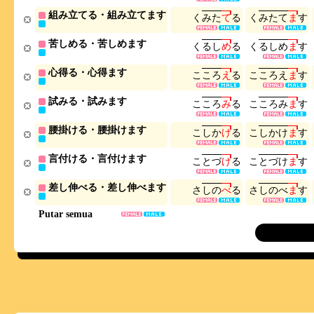
組み立てる・組み立てます
く
み
た
て
る
く
み
た
て
ま
す
苦しめる・苦しめます
く
る
し
め
る
く
る
し
め
ま
す
心得る・心得ます
こ
こ
ろ
え
る
こ
こ
ろ
え
ま
す
試みる・試みます
こ
こ
ろ
み
る
こ
こ
ろ
み
ま
す
腰掛ける・腰掛けます
こ
し
か
け
る
こ
し
か
け
ま
す
言付ける・言付けます
こ
と
づ
け
る
こ
と
づ
け
ま
す
差し伸べる・差し伸べます
さ
し
の
べ
る
さ
し
の
べ
ま
す
Putar semua