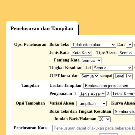
Penelusuran dan Tampilan
Opsi Penelusuran
Buku Teks
Dari
s
Jenis Kata
Tipe Aksen
Panjang Kata
Tingkat Kesulitan
dari
s
JLPT lama
dari
sampai
Tampilan
Urutan Tampilan
Penyesuaian
1.
2.
Opsi Tambahan
Variasi Aksen
Kurva Aksen
Buku Teks dan Tingkat Kesulitan
Jumlah Baris/Halaman
Penelusuran Kata