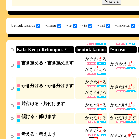
bentuk kamus
〜masu
〜te
〜ta
〜nai
〜nakatta
Kata Kerja Kelompok 2
bentuk kamus
〜masu
か
き
か
え
る
書き換える・書き換えます
か
き
か
え
ま
す
か
き
か
え
る
か
き
わ
け
る
かき分ける・かき分けます
か
き
わ
け
ま
す
か
き
わ
け
る
片付ける・片付けます
か
た
づ
け
る
か
た
づ
け
ま
す
傾ける・傾けます
か
た
む
け
る
か
た
む
け
ま
す
か
ん
が
え
る
考える・考えます
か
ん
が
え
ま
す