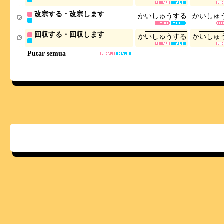
改宗する・改宗します
か
い
し
ゅ
う
す
る
か
い
し
ゅ
回収する・回収します
か
い
し
ゅ
う
す
る
か
い
し
ゅ
Putar semua