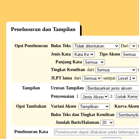
Penelusuran dan Tampilan
Opsi Penelusuran
Buku Teks
Dari
s
Jenis Kata
Tipe Aksen
Panjang Kata
Tingkat Kesulitan
dari
s
JLPT lama
dari
sampai
Tampilan
Urutan Tampilan
Penyesuaian
1.
2.
Opsi Tambahan
Variasi Aksen
Kurva Aksen
Buku Teks dan Tingkat Kesulitan
Jumlah Baris/Halaman
Penelusuran Kata