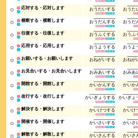
応対する・応対します
お
う
た
い
す
る
お
う
た
横断する・横断します
お
う
だ
ん
す
る
お
う
だ
往復する・往復します
お
う
ふ
く
す
る
お
う
ふ
応用する・応用します
お
う
よ
う
す
る
お
う
よ
お願いする・お願いします
お
ね
が
い
す
る
お
ね
が
お見合いする・お見合いします
お
み
あ
い
す
る
お
み
あ
開館する・開館します
か
い
か
ん
す
る
か
い
か
改行する・改行します
か
い
ぎ
ょ
う
す
る
か
い
ぎ
ょ
解決する・解決します
か
い
け
つ
す
る
か
い
け
開催する・開催します
か
い
さ
い
す
る
か
い
さ
解散する・解散します
か
い
さ
ん
す
る
か
い
さ