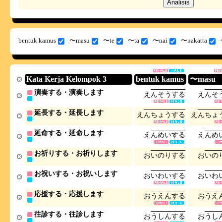
bentuk kamus
〜masu
〜te
〜ta
〜nai
〜nakatta
Kata Kerja Kelompok 3
bentuk kamus
〜masu
演奏する・演奏します
え
ん
そ
う
す
る
え
ん
そ
延長する・延長します
え
ん
ち
ょ
う
す
る
え
ん
ち
ょ
延命する・延命します
え
ん
め
い
す
る
え
ん
め
お祈りする・お祈りします
お
い
の
り
す
る
お
い
の
お祝いする・お祝いします
お
い
わ
い
す
る
お
い
わ
応援する・応援します
お
う
え
ん
す
る
お
う
え
往診する・往診します
お
う
し
ん
す
る
お
う
し