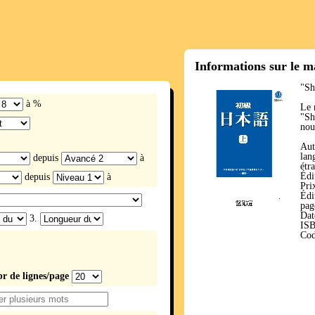
Informations sur le m
"Sh
à %
Le 
"Sh
nou
Aut
lan
depuis
à
étr
Édi
depuis
à
Pri
Édi
pag
Dat
3.
ISB
Cod
br de lignes/page