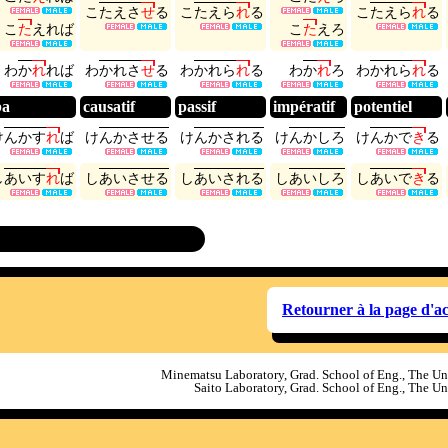
こ
た
え
さ
せ
る
こ
た
え
ら
れ
る
こ
た
え
ら
れ
る
こ
た
え
れ
ば
こ
た
え
ろ
わ
か
れ
れ
ば
わ
か
れ
さ
せ
る
わ
か
れ
ら
れ
る
わ
か
れ
ろ
わ
か
れ
ら
れ
る
ba
causatif
passif
impératif
potentiel
け
ん
か
す
れ
ば
け
ん
か
さ
せ
る
け
ん
か
さ
れ
る
け
ん
か
し
ろ
け
ん
か
で
き
る
し
あ
い
す
れ
ば
し
あ
い
さ
せ
る
し
あ
い
さ
れ
る
し
あ
い
し
ろ
し
あ
い
で
き
る
Retourner à la page d'a
Minematsu Laboratory, Grad. School of Eng., The Un
Saito Laboratory, Grad. School of Eng., The Un