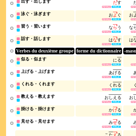
出す・出します
だ
す
泳ぐ・泳ぎます
お
よ
ぐ
お
習う・習います
な
ら
う
な
話す・話します
は
な
す
は
Verbes du deuxième groupe
forme du dictionnaire
-mas
似る・似ます
に
る
上げる・上げます
あ
げ
る
くれる・くれます
く
れ
る
教える・教えます
お
し
え
る
お
掛ける・掛けます
か
け
る
見せる・見せます
み
せ
る
こ
た
え
る