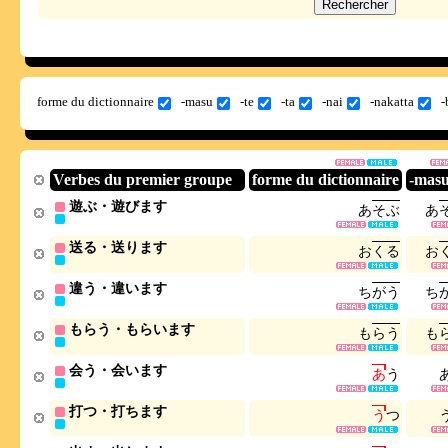
forme du dictionnaire
-masu
-te
-ta
-nai
-nakatta
-
Verbes du premier groupe
forme du dictionnaire
-mas
遊ぶ・遊びます
あ
そ
ぶ
あ
送る・送ります
お
く
る
お
違う・違います
ち
が
う
ち
もらう・もらいます
も
ら
う
も
会う・会います
あ
う
打つ・打ちます
う
つ