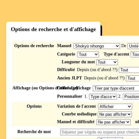
Options de recherche et d'affichage
Options de recherche
Manuel
De
Catégorie
Type d'accent
Longueur du mot
Difficulté
Depuis (ou d’abord ??)
Ancien JLPT
Depuis (ou d’abord ??)
Affichage (ou Options d’affichage)
Ordre d'affichage
Personnaliser
1.
2.
Options
Variation de l'accent
Courbe mélodique
Manuel et difficulté
n
Recherche de mot