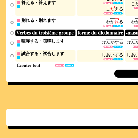
答える・答えます
こ
こ
た
え
る
別れる・別れます
わ
か
れ
る
わ
Verbes du troisième groupe
forme du dictionnaire
-mas
喧嘩する・喧嘩します
け
ん
か
す
る
け
ん
試合する・試合します
し
あ
い
す
る
し
あ
Écouter tout