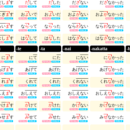
だ
し
ま
す
だ
し
て
だ
し
た
だ
さ
な
い
だ
さ
な
か
っ
た
よ
ぎ
ま
す
お
よ
い
で
お
よ
い
だ
お
よ
が
な
い
お
よ
が
な
か
っ
た
ら
い
ま
す
な
ら
っ
て
な
ら
っ
た
な
ら
わ
な
い
な
ら
わ
な
か
っ
た
な
し
ま
す
は
な
し
て
は
な
し
た
は
な
さ
な
い
は
な
さ
な
か
っ
た
u
-te
-ta
-nai
-nakatta
-
に
ま
す
に
て
に
た
に
な
い
に
な
か
っ
た
あ
げ
ま
す
あ
げ
て
あ
げ
た
あ
げ
な
い
あ
げ
な
か
っ
た
く
れ
ま
す
く
れ
て
く
れ
た
く
れ
な
い
く
れ
な
か
っ
た
し
え
ま
す
お
し
え
て
お
し
え
た
お
し
え
な
い
お
し
え
な
か
っ
た
か
け
ま
す
か
け
て
か
け
た
か
け
な
い
か
け
な
か
っ
た
み
せ
ま
す
み
せ
て
み
せ
た
み
せ
な
い
み
せ
な
か
っ
た