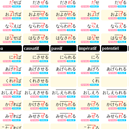
だ
せ
ば
だ
さ
せ
る
だ
さ
れ
る
だ
せ
だ
せ
る
お
よ
げ
ば
お
よ
が
せ
る
お
よ
が
れ
る
お
よ
げ
お
よ
げ
る
な
ら
え
ば
な
ら
わ
せ
る
な
ら
わ
れ
る
な
ら
え
な
ら
え
る
は
な
せ
ば
は
な
さ
せ
る
は
な
さ
れ
る
は
な
せ
は
な
せ
る
ba
causatif
passif
impératif
potentiel
に
れ
ば
に
さ
せ
る
に
ら
れ
る
に
ろ
あ
げ
れ
ば
あ
げ
さ
せ
る
あ
げ
ら
れ
る
あ
げ
ろ
あ
げ
ら
れ
る
く
れ
れ
ば
く
れ
さ
せ
る
く
れ
お
し
え
れ
ば
お
し
え
さ
せ
る
お
し
え
ら
れ
る
お
し
え
ろ
お
し
え
ら
れ
る
か
け
れ
ば
か
け
さ
せ
る
か
け
ら
れ
る
か
け
ろ
か
け
ら
れ
る
み
せ
れ
ば
み
せ
さ
せ
る
み
せ
ら
れ
る
み
せ
ろ
み
せ
ら
れ
る
こ
た
え
れ
ば
こ
た
え
ろ