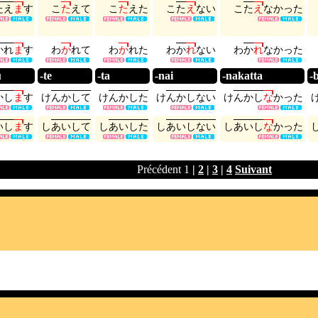
た
え
ま
す
こ
た
え
て
こ
た
え
た
こ
た
え
な
い
こ
た
え
な
か
っ
た
か
れ
ま
す
わ
か
れ
て
わ
か
れ
た
わ
か
れ
な
い
わ
か
れ
な
か
っ
た
u
-te
-ta
-nai
-nakatta
-
か
し
ま
す
け
ん
か
し
て
け
ん
か
し
た
け
ん
か
し
な
い
け
ん
か
し
な
か
っ
た
い
し
ま
す
し
あ
い
し
て
し
あ
い
し
た
し
あ
い
し
な
い
し
あ
い
し
な
か
っ
た
Précédent
1
|
2
|
3
|
4
Suivant