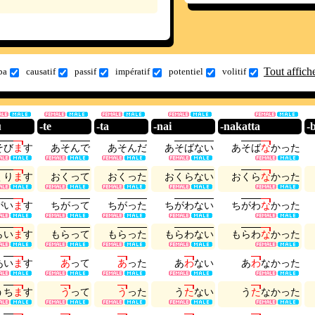
Tout affich
ba
causatif
passif
impératif
potentiel
volitif
u
-te
-ta
-nai
-nakatta
-
そ
び
ま
す
あ
そ
ん
で
あ
そ
ん
だ
あ
そ
ば
な
い
あ
そ
ば
な
か
っ
た
く
り
ま
す
お
く
っ
て
お
く
っ
た
お
く
ら
な
い
お
く
ら
な
か
っ
た
が
い
ま
す
ち
が
っ
て
ち
が
っ
た
ち
が
わ
な
い
ち
が
わ
な
か
っ
た
ら
い
ま
す
も
ら
っ
て
も
ら
っ
た
も
ら
わ
な
い
も
ら
わ
な
か
っ
た
あ
い
ま
す
あ
っ
て
あ
っ
た
あ
わ
な
い
あ
わ
な
か
っ
た
う
ち
ま
す
う
っ
て
う
っ
た
う
た
な
い
う
た
な
か
っ
た