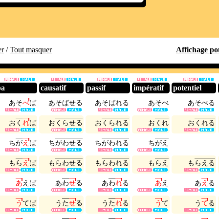
er
/
Tout masquer
Affichage po
ba
causatif
passif
impératif
potentiel
あ
そ
べ
ば
あ
そ
ば
せ
る
あ
そ
ば
れ
る
あ
そ
べ
あ
そ
べ
る
お
く
れ
ば
お
く
ら
せ
る
お
く
ら
れ
る
お
く
れ
お
く
れ
る
ち
が
え
ば
ち
が
わ
せ
る
ち
が
わ
れ
る
ち
が
え
も
ら
え
ば
も
ら
わ
せ
る
も
ら
わ
れ
る
も
ら
え
も
ら
え
る
あ
え
ば
あ
わ
せ
る
あ
わ
れ
る
あ
え
あ
え
る
う
て
ば
う
た
せ
る
う
た
れ
る
う
て
う
て
る