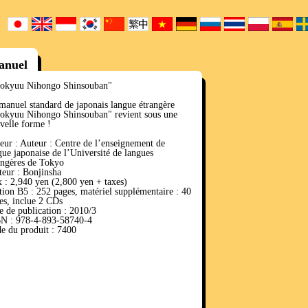
anuel
okyuu Nihongo Shinsouban"
manuel standard de japonais langue étrangère
okyuu Nihongo Shinsouban" revient sous une
velle forme !
eur : Auteur : Centre de l’enseignement de
gue japonaise de l’Université de langues
angères de Tokyo
teur : Bonjinsha
x : 2,940 yen (2,800 yen + taxes)
tion B5 : 252 pages, matériel supplémentaire : 40
es, inclue 2 CDs
e de publication : 2010/3
N : 978-4-893-58740-4
e du produit : 7400