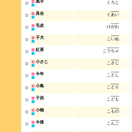
黒字
く
ろ
じ
具合
ぐ
あ
い
毛皮
け
が
わ
子犬
こ
い
ぬ
紅茶
こ
う
ち
ゃ
小さじ
こ
さ
じ
今年
こ
と
し
小鳥
こ
と
り
子供
こ
ど
も
小物
こ
も
の
今後
こ
ん
ご