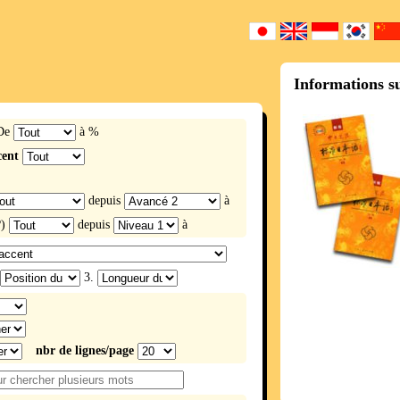
Informations s
De
à %
cent
depuis
à
?)
depuis
à
3.
nbr de lignes/page