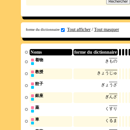
Tout afficher
/
Tout masquer
forme du dictionnaire
Noms
forme du dictionnaire
着物
き
も
の
教授
き
ょ
う
じ
ゅ
餃子
ぎ
ょ
う
ざ
銀座
ぎ
ん
ざ
薬
く
す
り
車
く
る
ま