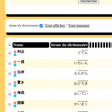
Tout afficher
/
Tout masquer
forme du dictionnaire
Noms
forme du dictionnaire
利点
り
て
ん
一員
い
ち
い
ん
沿岸
え
ん
が
ん
驚き
お
ど
ろ
き
海底
か
い
て
い
開幕
か
い
ま
く