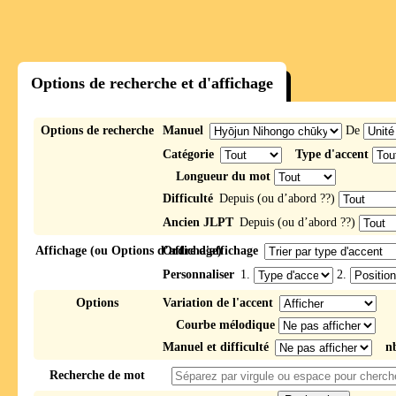
Options de recherche et d'affichage
Options de recherche
Manuel
De
Catégorie
Type d'accent
Longueur du mot
Difficulté
Depuis (ou d’abord ??)
Ancien JLPT
Depuis (ou d’abord ??)
Affichage (ou Options d’affichage)
Ordre d'affichage
Personnaliser
1.
2.
Options
Variation de l'accent
Courbe mélodique
Manuel et difficulté
n
Recherche de mot