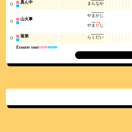
真ん中
ま
ん
な
か
や
ま
か
じ
山火事
や
ま
か
じ
落第
ら
く
だ
い
Écouter tout