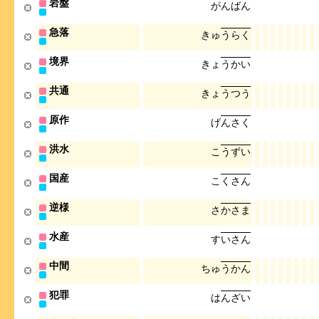
岩盤
が
ん
ば
ん
急落
き
ゅ
う
ら
く
境界
き
ょ
う
か
い
共通
き
ょ
う
つ
う
原作
げ
ん
さ
く
洪水
こ
う
ず
い
国産
こ
く
さ
ん
逆様
さ
か
さ
ま
水産
す
い
さ
ん
中間
ち
ゅ
う
か
ん
犯罪
は
ん
ざ
い