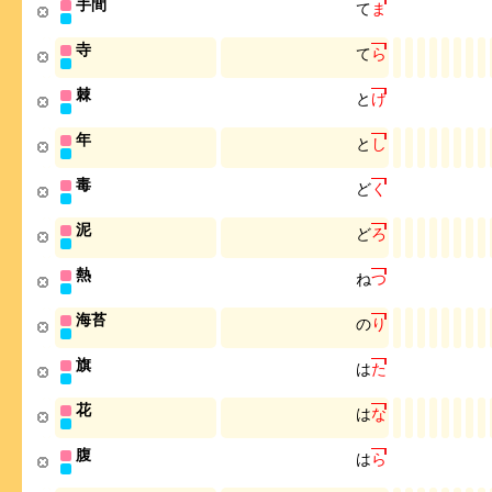
手間
て
ま
寺
て
ら
棘
と
げ
年
と
し
毒
ど
く
泥
ど
ろ
熱
ね
つ
海苔
の
り
旗
は
た
花
は
な
腹
は
ら