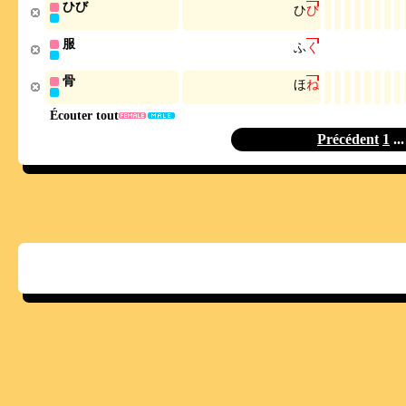
ひび
ひ
び
服
ふ
く
骨
ほ
ね
Écouter tout
Précédent
1
..