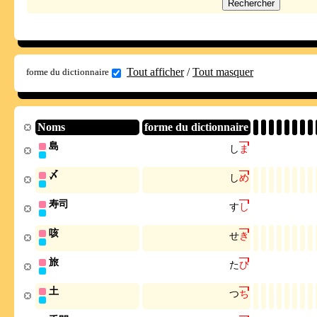
Tout afficher
/
Tout masquer
forme du dictionnaire
Noms
forme du dictionnaire
島
し
ま
〆
し
め
寿司
す
し
咳
せ
き
旅
た
び
土
つ
ち