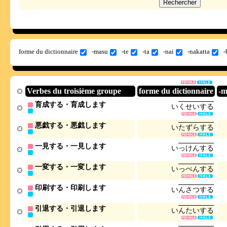
forme du dictionnaire
-masu
-te
-ta
-nai
-nakatta
-
Verbes du troisième groupe
forme du dictionnaire
-m
育成する・育成します
い
く
せ
い
す
る
悪戯する・悪戯します
い
た
ず
ら
す
る
一見する・一見します
い
っ
け
ん
す
る
一変する・一変します
い
っ
ぺ
ん
す
る
印刷する・印刷します
い
ん
さ
つ
す
る
引退する・引退します
い
ん
た
い
す
る