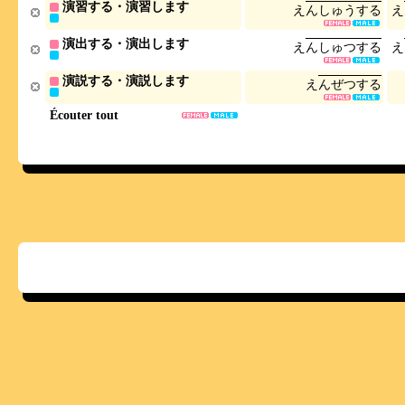
演習する・演習します
え
ん
し
ゅ
う
す
る
え
演出する・演出します
え
ん
し
ゅ
つ
す
る
え
演説する・演説します
え
ん
ぜ
つ
す
る
Écouter tout