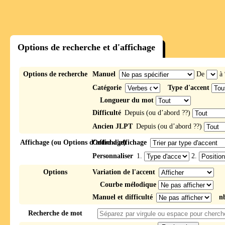
Options de recherche et d'affichage
Options de recherche
Manuel
De
à
Catégorie
Type d'accent
Longueur du mot
Difficulté
Depuis (ou d’abord ??)
Ancien JLPT
Depuis (ou d’abord ??)
Affichage (ou Options d’affichage)
Ordre d'affichage
Personnaliser
1.
2.
Options
Variation de l'accent
Courbe mélodique
Manuel et difficulté
n
Recherche de mot