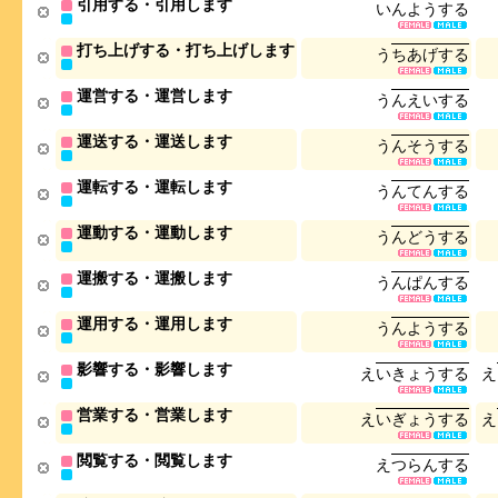
引用する・引用します
い
ん
よ
う
す
る
打ち上げする・打ち上げします
う
ち
あ
げ
す
る
運営する・運営します
う
ん
え
い
す
る
運送する・運送します
う
ん
そ
う
す
る
運転する・運転します
う
ん
て
ん
す
る
運動する・運動します
う
ん
ど
う
す
る
運搬する・運搬します
う
ん
ぱ
ん
す
る
運用する・運用します
う
ん
よ
う
す
る
影響する・影響します
え
い
き
ょ
う
す
る
え
営業する・営業します
え
い
ぎ
ょ
う
す
る
え
閲覧する・閲覧します
え
つ
ら
ん
す
る